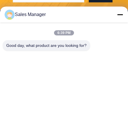
Sales Manager
6:39 PM
Wuhan Desheng Biochemical Technology
Good day, what product are you looking for?
Co., Ltd
ankiwang@whdschem.com
86-0711-3702650
El valle óptico C8-2-2 unió la
ciudad de la tecnología, zon
a del desarrollo de Gedian,
ciudad de Ezhou. Provincia
de Hubei, China