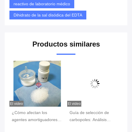
reactivo de laboratorio médico
Dihidrato de la sal disódica del EDTA
Productos similares
El video
El video
El v
,
¿Cómo afectan los
Guía de selección de
Bi
agentes amortiguadores a
carbopoles: Análisis
es
n
las reacciones de los
exhaustivo de las
co