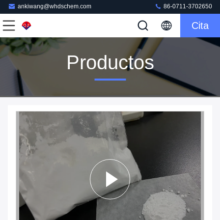
ankiwang@whdschem.com
86-0711-3702650
Cita
Productos