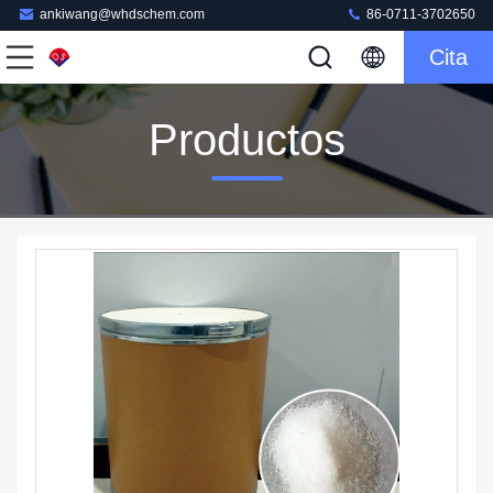
ankiwang@whdschem.com
86-0711-3702650
Cita
Productos