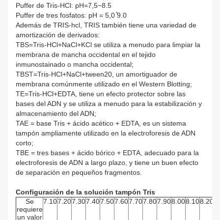
Puffer de Tris-HCl: pH=7,5−8.5
Puffer de tres fosfatos: pH = 5,0 ̊9.0
Además de TRIS-hcl, TRIS también tiene una variedad de
amortización de derivados:
TBS=Tris-HCl+NaCl+KCl se utiliza a menudo para limpiar la
membrana de mancha occidental en el tejido
inmunostainado o mancha occidental;
TBST=Tris-HCl+NaCl+tween20, un amortiguador de
membrana comúnmente utilizado en el Western Blotting;
TE=Tris-HCl+EDTA, tiene un efecto protector sobre las
bases del ADN y se utiliza a menudo para la estabilización y
almacenamiento del ADN;
TAE = base Tris + ácido acético + EDTA, es un sistema
tampón ampliamente utilizado en la electroforesis de ADN
corto;
TBE = tres bases + ácido bórico + EDTA, adecuado para la
electroforesis de ADN a largo plazo, y tiene un buen efecto
de separación en pequeños fragmentos.
Configuración de la solución tampón Tris
Se
7.10
7.20
7.30
7.40
7.50
7.60
7.70
7.80
7.90
8.00
8.10
8.20
8
requiere
un valor