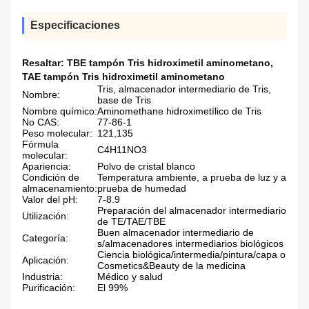
Especificaciones
Resaltar:
TBE tampón Tris hidroximetil aminometano
,
TAE tampón Tris hidroximetil aminometano
Tris, almacenador intermediario de Tris,
Nombre:
base de Tris
Nombre químico:
Aminomethane hidroximetílico de Tris
No CAS:
77-86-1
Peso molecular:
121,135
Fórmula
C4H11NO3
molecular:
Apariencia:
Polvo de cristal blanco
Condición de
Temperatura ambiente, a prueba de luz y a
almacenamiento:
prueba de humedad
Valor del pH:
7-8.9
Preparación del almacenador intermediario
Utilización:
de TE/TAE/TBE
Buen almacenador intermediario de
Categoría:
s/almacenadores intermediarios biológicos
Ciencia biológica/intermedia/pintura/capa o
Aplicación:
Cosmetics&Beauty de la medicina
Industria:
Médico y salud
Purificación:
El 99%