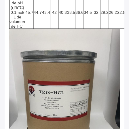
de pH
((25°C)
0.1mol/
45.7
44.7
43.4
42
40.3
38.5
36.6
34.5
32
29.2
26.2
22.9
1
L de
volumen
de HCI