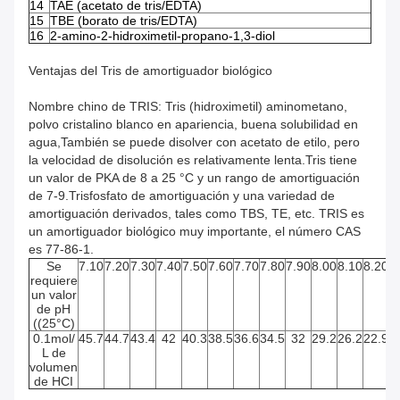
14
TAE (acetato de tris/EDTA)
15
TBE (borato de tris/EDTA)
16
2-amino-2-hidroximetil-propano-1,3-diol
Ventajas del Tris de amortiguador biológico
Nombre chino de TRIS: Tris (hidroximetil) aminometano,
polvo cristalino blanco en apariencia, buena solubilidad en
agua,También se puede disolver con acetato de etilo, pero
la velocidad de disolución es relativamente lenta.Tris tiene
un valor de PKA de 8 a 25 °C y un rango de amortiguación
de 7-9.Trisfosfato de amortiguación y una variedad de
amortiguación derivados, tales como TBS, TE, etc. TRIS es
un amortiguador biológico muy importante, el número CAS
es 77-86-1.
Se
7.10
7.20
7.30
7.40
7.50
7.60
7.70
7.80
7.90
8.00
8.10
8.20
8
requiere
un valor
de pH
((25°C)
0.1mol/
45.7
44.7
43.4
42
40.3
38.5
36.6
34.5
32
29.2
26.2
22.9
1
L de
volumen
de HCI