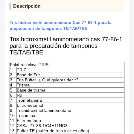
Descripción
Tris hidroximetil aminometano Cas 77-86-1 para la
preparación de tampones TE/TAE/TBE
Tris hidroximetil aminometano cas 77-86-1
para la preparación de tampones
TE/TAE/TBE
Palabras clave TRIS
1
TRIZ
2
Base de Tris
3
Tris Buffer. ¿ Qué quieres decir?
4
Trizma
5
Base de trízma
6
No
7
Trometamina
8
El trometamol
9
Trishidroximetilaminometano
10
Trisamina
11
El trometano
12
CAS#: 77-86-1/C4H11NO3
13
Puffer TE (puffer de tres y cinco años)