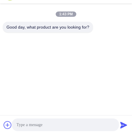
1:43 PM
Wuhan Desheng Biochemical Technology
Good day, what product are you looking for?
Co., Ltd
ankiwang@whdschem.com
86-0711-3702650
El valle óptico C8-2-2 unió la
ciudad de la tecnología, zon
a del desarrollo de Gedian,
ciudad de Ezhou. Provincia
de Hubei, China
China buena calidad Añadidos del tubo de la colección de la sangre
Proveedor. Derecho de autor 2026 vacutaineradditives.com Todos los
derechos reservados.