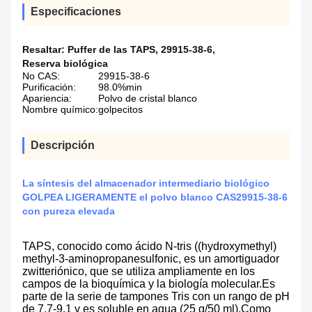
Especificaciones
Resaltar:
Puffer de las TAPS
,
29915-38-6
,
Reserva biológica
No CAS:
29915-38-6
Purificación:
98.0%min
Apariencia:
Polvo de cristal blanco
Nombre químico:
golpecitos
Descripción
La síntesis del almacenador intermediario biológico
GOLPEA LIGERAMENTE el polvo blanco CAS29915-38-6
con pureza elevada
TAPS, conocido como ácido N-tris ((hydroxymethyl)
methyl-3-aminopropanesulfonic, es un amortiguador
zwitteriónico, que se utiliza ampliamente en los
campos de la bioquímica y la biología molecular.Es
parte de la serie de tampones Tris con un rango de pH
de 7.7-9.1 y es soluble en agua (25 g/50 ml).Como