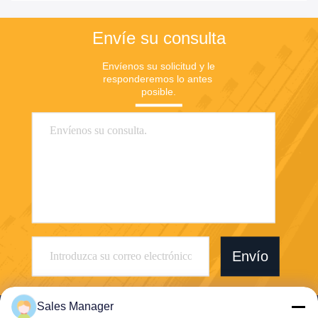
Envíe su consulta
Envíenos su solicitud y le 
responderemos lo antes 
posible.
Envío
Sales Manager