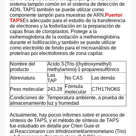
sistema tampón común en el sistema de detección de
ADN, TAPS también se puede utilizar como
componente tampón para muestras de ARN.
Puertor
TAPS
Es adecuado para el estudio de la transferencia
de electrones y la fosforilación en la preparación de
capas finas de cloroplastos. Protege a la
oxihemoglobina de la oxidación a methemoglobina
durante el liofilización,y también se puede utilizar
como electrolito de fondo para el microanálisis de
proteínas por electroforesis de zona capilar.
Nombre del
Ácido 3-[Tris ((hydroxymethyl)
producto
methylamino]-1-propanesulfónico
Las
Abreviatura
No CAS
Las demás
TAP
Fórmula
Peso molecular
243.28
C7H17NO6S
molecular
Condiciones de
Temperatura ambiente, a prueba de
almacenamiento
luz y humedad
Actualmente, hay pocos informes sobre el proceso de
síntesis de TAPS, y el método de síntesis de TAPS
fue estudiado en detalle por Chen Guie et
al.Reaccionaron con trihidroximetilaminometano (Tris)