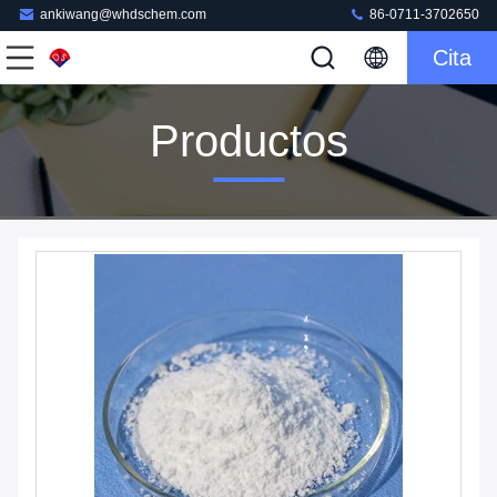
ankiwang@whdschem.com
86-0711-3702650
Cita
Productos