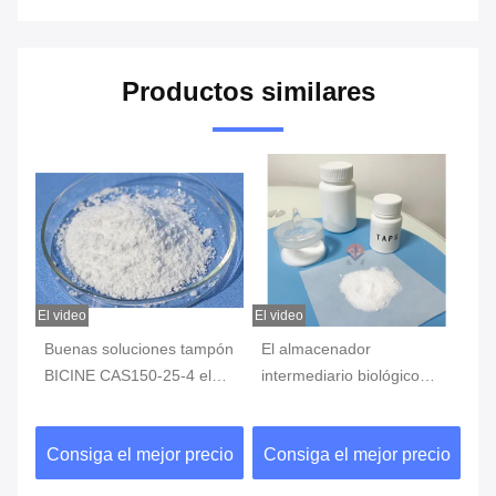
Productos similares
El video
El video
%
Buenas soluciones tampón
El almacenador
Bu
n
BICINE CAS150-25-4 el
intermediario biológico
ta
powderPurity>99%
GOLPEA LIGERAMENTE
po
cristalino blanco
las soluciones tampón,
CA
io
Consiga el mejor precio
Consiga el mejor precio
C
CAS29915-38-6, pureza el
> 99%