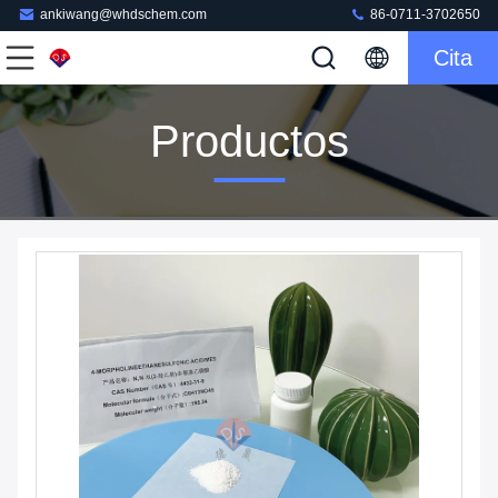
ankiwang@whdschem.com
86-0711-3702650
Cita
Productos