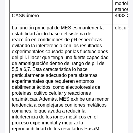
morfolin
etanosul
CAS
N
úmero
4432-31
La función principal de MES es mantener la
olecular
estabilidad ácido-base del sistema de
reacción en condiciones de pH específicas,
evitando la interferencia con los resultados
experimentales causada por las fluctuaciones
del pH. Hacer que tenga una fuerte capacidad
de amortiguación dentro del rango de pH de
5,5 a 6,7. Esta característica lo hace
particularmente adecuado para sistemas
experimentales que requieren entornos
débilmente ácidos, como electroforesis de
proteínas, cultivo celular y reacciones
enzimáticas. Además, MES exhibe una menor
tendencia a complejarse con iones metálicos
comunes, lo que ayuda a reducir la
interferencia de los iones metálicos en el
proceso experimental y mejorar la
reproducibilidad de los resultados.
P
asa
M