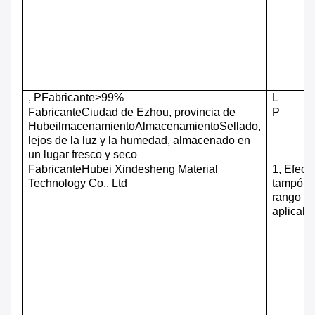
,
P
Fabricante
>99%
L
Fabricante
Ciudad de Ezhou, provincia de
P
Hubei
lmacenamiento
A
lmacenamiento
Sellado,
lejos de la luz y la humedad, almacenado en
un lugar fresco y seco
Fabricante
Hubei Xindesheng Material
1
,
Efect
Technology Co., Ltd
tampón 
rango d
aplicabl