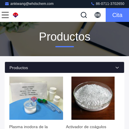
ankiwang@whdschem.com
86-0711-3702650
Cita
Productos
Productos
Plasma inodora de la
Activador de coágulos