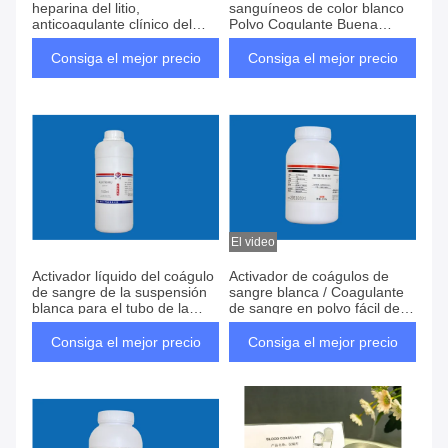
heparina del litio,
sanguíneos de color blanco
anticoagulante clínico del
Polvo Cogulante Buena
hospital en sangre
suspensión
Consiga el mejor precio
Consiga el mejor precio
El video
Activador líquido del coágulo
Activador de coágulos de
de sangre de la suspensión
sangre blanca / Coagulante
blanca para el tubo de la
de sangre en polvo fácil de
colección de la sangre del
absorber la humedad
vacío
Consiga el mejor precio
Consiga el mejor precio