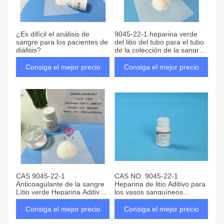
¿Es difícil el análisis de
9045-22-1 heparina verde
sangre para los pacientes de
del litio del tubo para el tubo
diálisis?
de la colección de la sangre
del vacío
Consiga el mejor precio
Consiga el mejor precio
CAS 9045-22-1
CAS NO. 9045-22-1
Anticoagulante de la sangre
Heparina de litio Aditivo para
Lítio verde Heparina Aditivos
los vasos sanguíneos
para tubos de recolección de
anticoagulantes in vitro
sangre
Consiga el mejor precio
Consiga el mejor precio