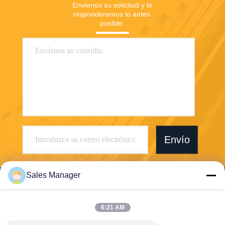
Envíenos su solicitud y le 
responderemos lo antes 
posible.
Envío
Sales Manager
6:21 AM
Wuhan Desheng Biochemical Technology