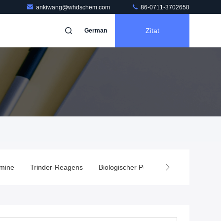
ankiwang@whdschem.com
86-0711-3702650
Zitat
German
mine
Trinder-Reagens
Biologischer Puffer
Enzympräparat