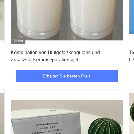
Video
Erhalten Sie besten Preis
Kombination von Blutgefäßkoagulans und
Tr
Zusatzstoffserumseparationsgel
C
Erhalten Sie besten Preis