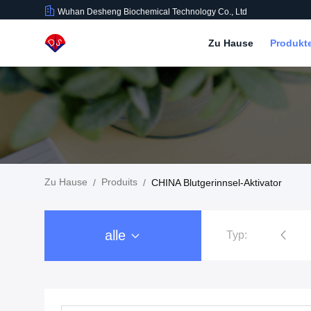
Wuhan Desheng Biochemical Technology Co., Ltd
Zu Hause
Produkt
Zu Hause
Produits
/
/
CHINA Blutgerinnsel-Aktivator
alle
Typ:
Blut-Sammlungs-Rohr-Zusätze