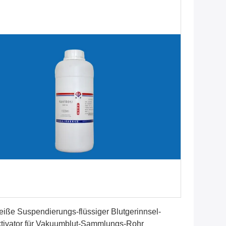
Erhalten Sie besten Preis
iße Suspendierungs-flüssiger Blutgerinnsel-
tivator für Vakuumblut-Sammlungs-Rohr