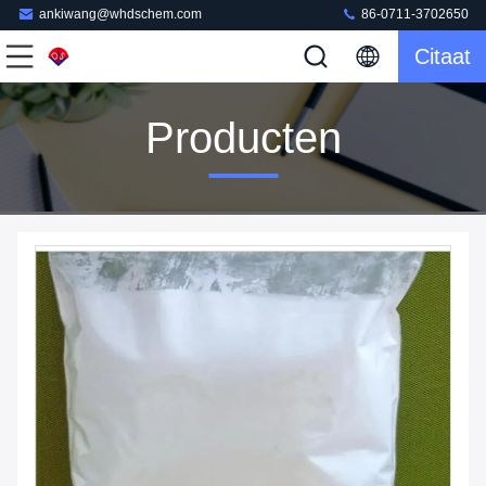
ankiwang@whdschem.com
86-0711-3702650
Citaat
Producten