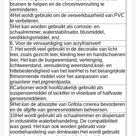
bruinen te helpen en de chroomvervuiling te
verminderen.
4Het wordt gebruikt om de verwerkbaarheid van PVC
te verbeteren.
5Het kan worden gebruikt als corrosie- en
schaalremmer, waterstabilisator, blusmiddel,
verdikkingsmiddel, enz.
6. Voor de vervaardiging van acrylharsverf
7. Het wordt veel gebruikt in de decoratie van licht
leer, zoals gezicht leer, kleding leer en handschoenen
leer. Het kan de buigweerstand, verlenging,
lichtweerstand, veroudering weerstand,koel- en
hittebestendigheid van het leerHet is het belangrijkste
filmvormende middel voor het aanpassen van
graanleer met pigmentpasta.
8Carbomer wordt hoofdzakelijk gebruikt als
suspensiemiddel of tackifier in vloeibare of halfvaste
geneesmiddelen.
9Het kan de absorptie van Grifola cinerea bevorderen
en de afgifte van geneesmiddelen beheersen.
10Het wordt gebruikt als schaalremmer en dispersant
in industriële waterbehandeling. De compatibiliteit
was goed. Het kan ook worden gebruikt voor
voorbehandeling van drinkwater.Het wordt gebruikt