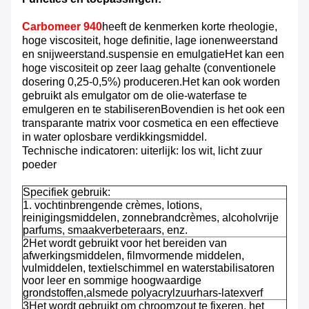
Carbomeer 940
heeft de kenmerken korte rheologie,
hoge viscositeit, hoge definitie, lage ionenweerstand
en snijweerstand.suspensie en emulgatieHet kan een
hoge viscositeit op zeer laag gehalte (conventionele
dosering 0,25-0,5%) produceren.Het kan ook worden
gebruikt als emulgator om de olie-waterfase te
emulgeren en te stabiliserenBovendien is het ook een
transparante matrix voor cosmetica en een effectieve
in water oplosbare verdikkingsmiddel.
Technische indicatoren: uiterlijk: los wit, licht zuur
poeder
Specifiek gebruik:
1. vochtinbrengende crèmes, lotions,
reinigingsmiddelen, zonnebrandcrèmes, alcoholvrije
parfums, smaakverbeteraars, enz.
2Het wordt gebruikt voor het bereiden van
afwerkingsmiddelen, filmvormende middelen,
vulmiddelen, textielschimmel en waterstabilisatoren
voor leer en sommige hoogwaardige
grondstoffen,alsmede polyacrylzuurhars-latexverf
3Het wordt gebruikt om chroomzout te fixeren, het