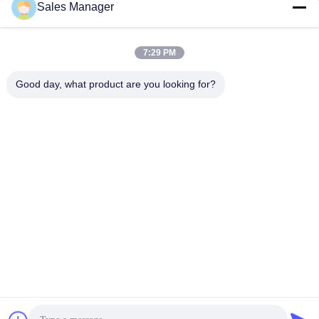
Sales Manager
7:29 PM
Good day, what product are you looking for?
Wuhan Desheng Biochemical Technology
Co., Ltd
ankiwang@whdschem.com
86-0711-3702650
C8-2 optische Vallei Verenig
de Technologiestad, Gedian-
ontwikkelingsstreek, Ezhou-
stad. Hubeiprovincie, China
China Goede kwaliteit De Buisadditieven van de bloedinzameling
Auteursrecht © 2026 vacutaineradditives.com Alle rechten voorbehouden.