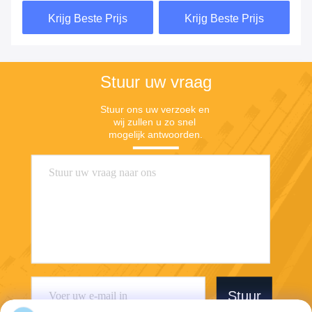
modelkenmerken en
aanpasbaar aan
Krijg Beste Prijs
Krijg Beste Prijs
toepassingsscenario's
verschillende
experimentele behoeften
Stuur uw vraag
Stuur ons uw verzoek en 
wij zullen u zo snel 
mogelijk antwoorden.
Stuur