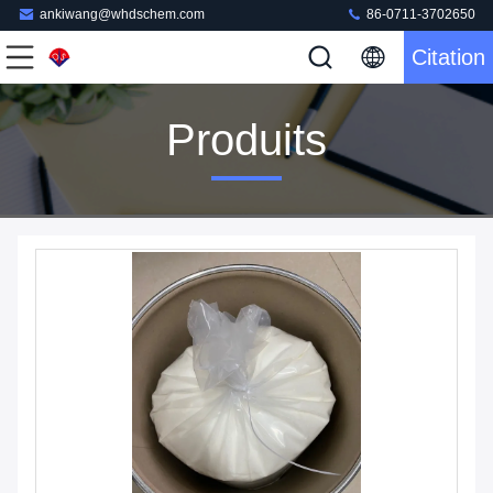
ankiwang@whdschem.com
86-0711-3702650
Citation
Produits