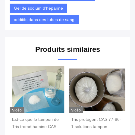
Gel de sodium d'héparine
additifs dans des tubes de sang
Produits similaires
Vidéo
Vidéo
Vi
s
Est-ce que le tampon de
Tris protègent CAS 77-86-
77
Tris trométhamine CAS 77-
1 solutions tampon
so
86-1 solution est un
hydroxyméthyliques de
Am