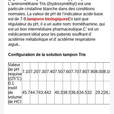
L'aminométhane Tris ((hydroxyméthyl) est une
particule cristalline blanche dans des conditions
normales. La valeur de pH de l'indicateur acide-base
est de 7-9.
tampons biologiques
En tant que
régulateur du pH, il a un autre nom: trométhamine, qui
est un bon intermédiaire pharmaceutique.C' est un
médicament idéal pour les patients souffrant d'
acidémie métabolique et d' acidémie respiratoire
aiguë..
Configuration de la solution tampon Tris
Valeur
de pH
7.10
7.20
7.30
7.40
7.50
7.60
7.70
7.80
7.90
8.00
8.10
8
requise
((25°C)
0.1
mol/l
de
45.7
44.7
43.4
42
40.3
38.5
36.6
34.5
32
29.2
26.2
2
volume
de HCI