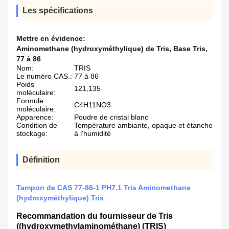
Les spécifications
Mettre en évidence:
Aminomethane (hydroxyméthylique) de Tris
,
Base Tris
,
77 à 86
Nom:
TRIS
Le numéro CAS.:
77 à 86
Poids
121,135
moléculaire:
Formule
C4H11NO3
moléculaire:
Apparence:
Poudre de cristal blanc
Condition de
Température ambiante, opaque et étanche
stockage:
à l'humidité
Définition
Tampon de CAS 77-86-1 PH7.1 Tris Aminomethane
(hydroxyméthylique) Tris
Recommandation du fournisseur de Tris
((hydroxymethylaminométhane) (TRIS)