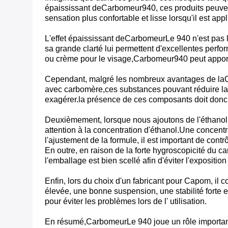
épaississant de
Carbomeur
940, ces produits peuven
sensation plus confortable et lisse lorsqu'il est app
L'effet épaississant de
Carbomeur
Le 940 n'est pas 
sa grande clarté lui permettent d'excellentes perfo
ou crème pour le visage,
Carbomeur
940 peut apport
Cependant, malgré les nombreux avantages de la
avec carbomère,ces substances pouvant réduire la v
exagérer.la présence de ces composants doit donc ê
Deuxièmement, lorsque nous ajoutons de l'éthanol à 
attention à la concentration d'éthanol.Une concent
l'ajustement de la formule, il est important de cont
En outre, en raison de la forte hygroscopicité du ca
l'emballage est bien scellé afin d'éviter l'expositi
Enfin, lors du choix d'un fabricant pour Capom, il 
élevée, une bonne suspension, une stabilité forte e
pour éviter les problèmes lors de l' utilisation.
En résumé,
Carbomeur
Le 940 joue un rôle importan