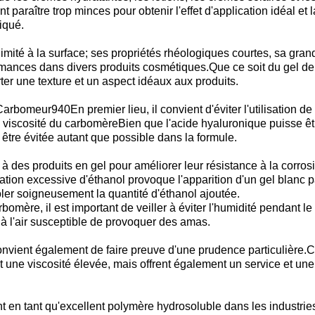
t paraître trop minces pour obtenir l'effet d'application idéal et 
liqué.
limité à la surface; ses propriétés rhéologiques courtes, sa gra
rmances dans divers produits cosmétiques.Que ce soit du gel de c
er une texture et un aspect idéaux aux produits.
Carbomeur
940En premier lieu, il convient d'éviter l'utilisation d
iscosité du carbomèreBien que l'acide hyaluronique puisse être
tre évitée autant que possible dans la formule.
des produits en gel pour améliorer leur résistance à la corrosio
ration excessive d'éthanol provoque l'apparition d'un gel blanc 
rôler soigneusement la quantité d'éthanol ajoutée.
rbomère, il est important de veiller à éviter l'humidité pendant l
on à l'air susceptible de provoquer des amas.
convient également de faire preuve d'une prudence particulière.
C
t une viscosité élevée, mais offrent également un service et un
t en tant qu'excellent polymère hydrosoluble dans les industrie