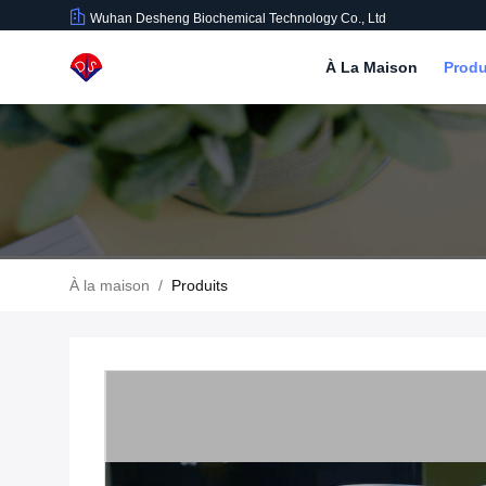
Wuhan Desheng Biochemical Technology Co., Ltd
À La Maison
Produ
À la maison
/
Produits