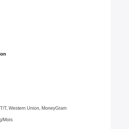
ion
, T/T, Western Union, MoneyGram
g/mois