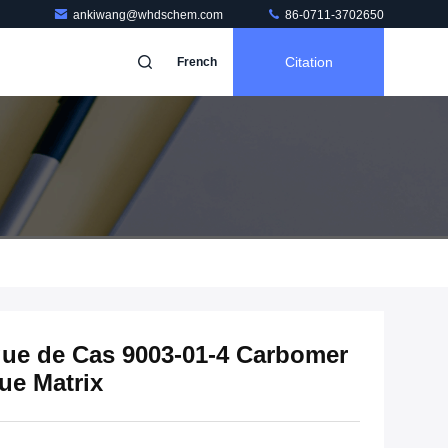
ankiwang@whdschem.com
86-0711-3702650
Citation
French
que de Cas 9003-01-4 Carbomer
ue Matrix