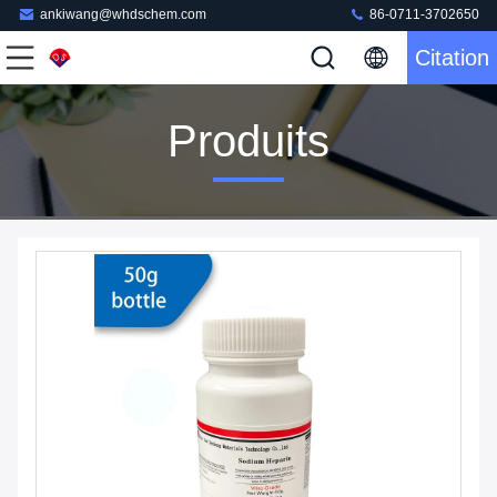
ankiwang@whdschem.com
86-0711-3702650
Citation
Produits