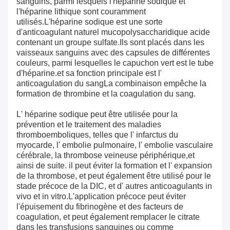
sanguins, parmi lesquels l'héparine sodique et
l'héparine lithique sont couramment
utilisés.L'héparine sodique est une sorte
d'anticoagulant naturel mucopolysaccharidique acide
contenant un groupe sulfate.Ils sont placés dans les
vaisseaux sanguins avec des capsules de différentes
couleurs, parmi lesquelles le capuchon vert est le tube
d'héparine.et sa fonction principale est l'
anticoagulation du sangLa combinaison empêche la
formation de thrombine et la coagulation du sang.
L' héparine sodique peut être utilisée pour la
prévention et le traitement des maladies
thromboemboliques, telles que l' infarctus du
myocarde, l' embolie pulmonaire, l' embolie vasculaire
cérébrale, la thrombose veineuse périphérique,et
ainsi de suite. il peut éviter la formation et l' expansion
de la thrombose, et peut également être utilisé pour le
stade précoce de la DIC, et d' autres anticoagulants in
vivo et in vitro.L'application précoce peut éviter
l'épuisement du fibrinogène et des facteurs de
coagulation, et peut également remplacer le citrate
dans les transfusions sanguines ou comme