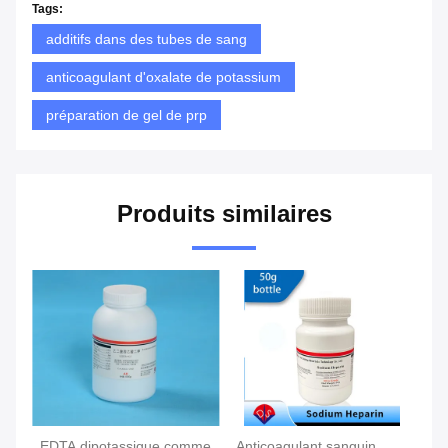
Tags:
additifs dans des tubes de sang
anticoagulant d'oxalate de potassium
préparation de gel de prp
Produits similaires
EDTA dipotassique comme
Anticoagulant sanguin
Ad