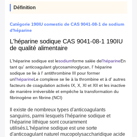
Définition
Catégorie 190IU comestic de CAS 9041-08-1 de sodium
d'héparine
L'héparine sodique CAS 9041-08-1 190IU
de qualité alimentaire
L'héparine sodique est le
sodium
forme salée de
l'héparine
En
tant qu' anticoagulant glycosaminoglycan, l' héparine
sodique se lie à l' antithrombine III pour former
un
l'héparine
Le complexe se lie à la thrombine et à d' autres
facteurs de coagulation activés IX, X, XI et XII et les inactive
de manière irréversible et empêche la transformation du
fibrinogène en fibrine.(NCI)
Il existe de nombreux types d'anticoagulants
sanguins, parmi lesquels l'héparine sodique et
l'héparine lithique sont couramment
utilisés.L'héparine sodique est une sorte
d'anticoagulant naturel mucopolysaccharidique acide