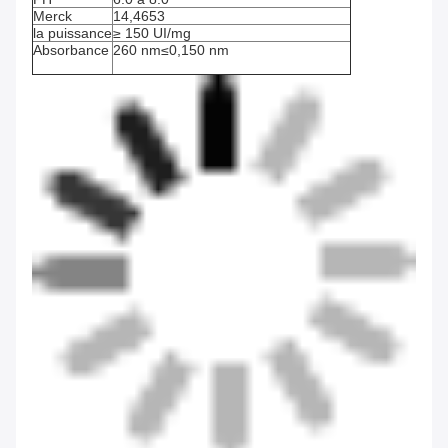
Merck
14,4653
la puissance
≥ 150 UI/mg
Absorbance
260 nm≤0,150 nm