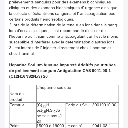
prélèvements sanguins pour des examens biochimiques
cliniques et des examens biochimiques d' urgence.ainsi que
la collecte d' échantillons sanguins et l' anticoagulation pour
certains produits hémorréologiques.
2Lors de la détermination de la teneur en ions dans le sang
lors d'essais cliniques, il est recommandé d'utiliser de
l'héparine au lithium comme anticoagulant.car il est le moins
susceptible d'interférer avec la détermination d'autres ions.
3Il est interdit de l' injecter directement chez l' homme et
chez l' animal.
Heparine Sodium Aucune impureté Additifs pour tubes
de prélèvement sanguin Antigulation CAS 9041-08-1
(C12H16NS2Na3) 20
L'héparine sodique
Nom du
produit
Formule
(C)
H
Code du SH
30019010.00
12
est
N.S.
Je
16
2
ne sais pas.
)
3
20
Poids
15000 à 19000
Le cas n°
9041-08-1