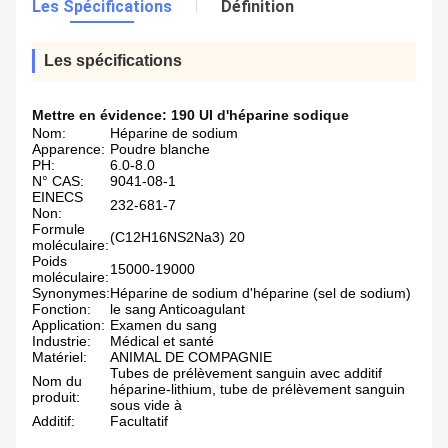
Les Spécifications
Définition
Les spécifications
Mettre en évidence:
190 UI d'héparine sodique
Nom:
Héparine de sodium
Apparence:
Poudre blanche
PH:
6.0-8.0
N° CAS:
9041-08-1
EINECS
232-681-7
Non:
Formule
(C12H16NS2Na3) 20
moléculaire:
Poids
15000-19000
moléculaire:
Synonymes:
Héparine de sodium d'héparine (sel de sodium)
Fonction:
le sang Anticoagulant
Application:
Examen du sang
Industrie:
Médical et santé
Matériel:
ANIMAL DE COMPAGNIE
Tubes de prélèvement sanguin avec additif
Nom du
héparine-lithium, tube de prélèvement sanguin
produit:
sous vide à
Additif:
Facultatif