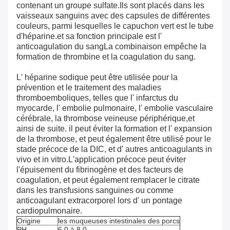
contenant un groupe sulfate.Ils sont placés dans les
vaisseaux sanguins avec des capsules de différentes
couleurs, parmi lesquelles le capuchon vert est le tube
d'héparine.et sa fonction principale est l'
anticoagulation du sangLa combinaison empêche la
formation de thrombine et la coagulation du sang.
L' héparine sodique peut être utilisée pour la
prévention et le traitement des maladies
thromboemboliques, telles que l' infarctus du
myocarde, l' embolie pulmonaire, l' embolie vasculaire
cérébrale, la thrombose veineuse périphérique,et
ainsi de suite. il peut éviter la formation et l' expansion
de la thrombose, et peut également être utilisé pour le
stade précoce de la DIC, et d' autres anticoagulants in
vivo et in vitro.L'application précoce peut éviter
l'épuisement du fibrinogène et des facteurs de
coagulation, et peut également remplacer le citrate
dans les transfusions sanguines ou comme
anticoagulant extracorporel lors d' un pontage
cardiopulmonaire.
Origine
les muqueuses intestinales des porcs
PH
6.0 à 8.0