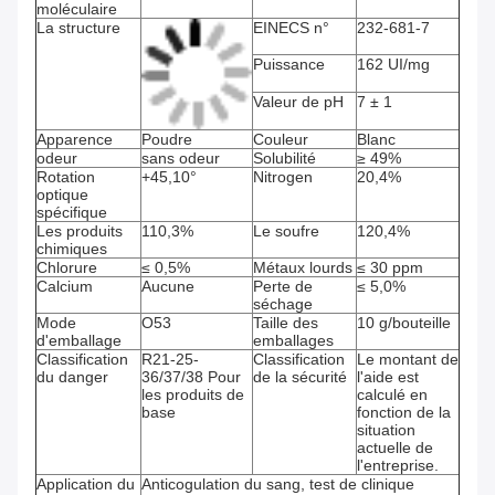
moléculaire
La structure
EINECS n°
232-681-7
Puissance
162 UI/mg
Valeur de pH
7 ± 1
Apparence
Poudre
Couleur
Blanc
odeur
sans odeur
Solubilité
≥ 49%
Rotation
+45,10°
Nitrogen
20,4%
optique
spécifique
Les produits
110,3%
Le soufre
120,4%
chimiques
Chlorure
≤ 0,5%
Métaux lourds
≤ 30 ppm
Calcium
Aucune
Perte de
≤ 5,0%
séchage
Mode
O53
Taille des
10 g/bouteille
d'emballage
emballages
Classification
R21-25-
Classification
Le montant de
du danger
36/37/38 Pour
de la sécurité
l'aide est
les produits de
calculé en
base
fonction de la
situation
actuelle de
l'entreprise.
Application du
Anticogulation du sang, test de clinique