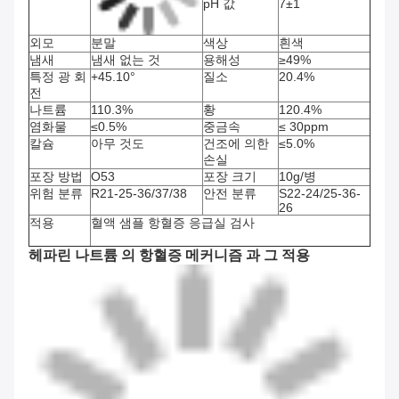
pH 값
7±1
외모
분말
색상
흰색
냄새
냄새 없는 것
용해성
≥49%
특정 광 회
+45.10°
질소
20.4%
전
나트륨
110.3%
황
120.4%
염화물
≤0.5%
중금속
≤ 30ppm
칼슘
아무 것도
건조에 의한
≤5.0%
손실
포장 방법
O53
포장 크기
10g/병
위험 분류
R21-25-36/37/38
안전 분류
S22-24/25-36-
26
적용
혈액 샘플 항혈증 응급실 검사
헤파린 나트륨 의 항혈증 메커니즘 과 그 적용