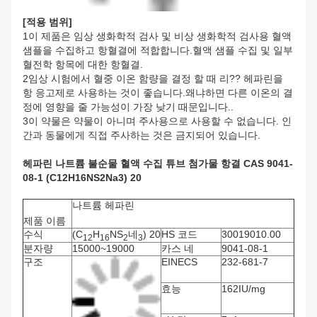
[
적용 범위
]
1이 제품은 임상 생화학적 검사 및 비상 생화학적 검사용 혈액
샘플을 수집하고 항혈결에 적합합니다.혈액 샘플 수집 및 일부
혈전학 항목에 대한 항혈결.
2임상 시험에서 혈중 이온 함량을 결정 할 때 리?? 헤파린을
항 응고제로 사용하는 것이 좋습니다.왜냐하면 다른 이온의 결
정에 영향을 줄 가능성이 가장 낮기 때문입니다..
3이 약물은 약물이 아니며 주사용으로 사용할 수 없습니다. 인
간과 동물에게 직접 주사하는 것은 금지되어 있습니다.
헤파린 나트륨 불순물 혈액 수집 튜브 첨가물 항결 CAS 9041-
08-1 (C12H16NS2Na3) 20
나트륨 헤파린
제품 이름
수식
(C
H
NS
네
) 20
HS 코드
30019010.00
12
16
2
3
분자량
15000~19000
카스 네
9041-08-1
구조
EINECS
232-681-7
효능
162IU/mg