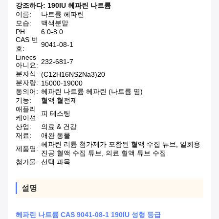
강조하다:
190IU 헤파린 나트륨
이름:
나트륨 헤파린
모습:
백색분말
PH:
6.0-8.0
CAS 번
9041-08-1
호:
Einecs
232-681-7
아니요:
분자식:
(C12H16NS2Na3)20
분자량:
15000-19000
동의어:
헤파린 나트륨 헤파린 (나트륨 염)
기능:
혈액 혈전제
애플리
피 테스팅
케이션:
산업:
의료 & 건강
재료:
애완 동물
헤파린 리튬 첨가제가 포함된 혈액 수집 튜브, 일회용
제품명:
진공 혈액 수집 튜브, 의료 혈액 튜브 수집
첨가물:
선택 과목
설명
헤파린 나트륨 CAS 9041-08-1 190IU 성형 등급