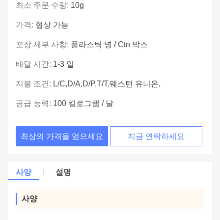
최소 주문 수량:
10g
가격:
협상 가능
포장 세부 사항:
플라스틱 병 / Ctn 박스
배달 시간:
1-3 일
지불 조건:
L/C,D/A,D/P,T/T,웨스턴 유니온,
공급 능력:
100 킬로그램 / 달
최상의 가격을 얻으세요
지금 연락하세요
사양
설명
사양