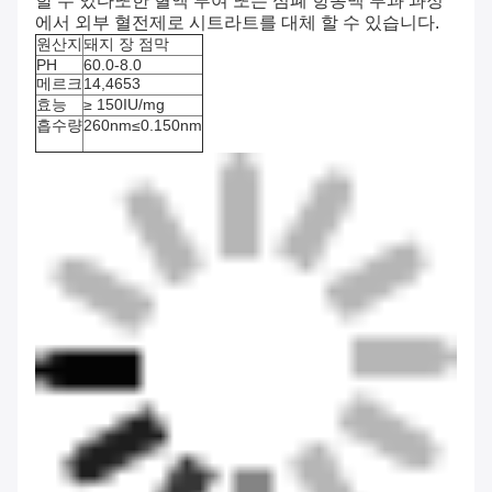
할 수 있다또한 혈액 투여 또는 심폐 항동맥 부과 과정
에서 외부 혈전제로 시트라트를 대체 할 수 있습니다.
원산지
돼지 장 점막
PH
60.0-8.0
메르크
14,4653
효능
≥ 150IU/mg
흡수량
260nm≤0.150nm