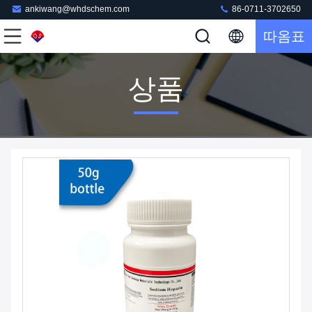
ankiwang@whdschem.com
86-0711-3702650
따옴표
상품