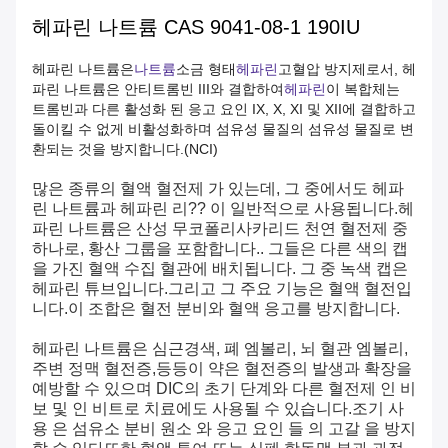
헤파린 나트륨 CAS 9041-08-1 190IU
헤파린 나트륨은
나트륨
소금 형태
헤파린
고혈압 방지제로서, 헤
파린 나트륨은 안티트롬빈 III와 결합하여
헤파린
이 복합체는
트롬빈과 다른 활성화 된 응고 요인 IX, X, XI 및 XII에 결합하고
돌이킬 수 없게 비활성화하며 섬유성 물질의 섬유성 물질로 변
환되는 것을 방지합니다.(NCI)
많은 종류의 혈액 혈전제 가 있는데, 그 중에서도 헤파
린 나트륨과 헤파린 리?? 이 일반적으로 사용됩니다.헤
파린 나트륨은 산성 무코폴리사카리드 천연 혈전제 중
하나로, 황산 그룹을 포함합니다.. 그들은 다른 색의 캡
을 가진 혈액 수집 혈관에 배치됩니다. 그 중 녹색 캡은
헤파린 튜브입니다.그리고 그 주요 기능은 혈액 혈전입
니다.이 조합은 혈전 분비와 혈액 응고를 방지합니다.
헤파린 나트륨은 심근경색, 폐 엠볼리, 뇌 혈관 엠볼리,
주변 정맥 혈전증,등등이 약은 혈전증의 발생과 확장을
예방할 수 있으며 DIC의 초기 단계와 다른 혈전제 인 비
보 및 인 비트로 치료에도 사용될 수 있습니다.조기 사
용 은 섬유소 분비 원소 와 응고 요인 들 의 고갈 을 방지