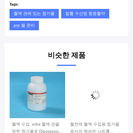
Tags:
혈액 관에 있는 첨가물
칼륨 수산염 항응혈약
prp 젤 준비
비슷한 제품
혈액 수집, edta 혈액 관을
혈전제 혈액 수집용 첨가물
헤
위한 첨가물로 Dipotassium
로서의 헤파린 나트륨
물