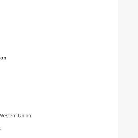
ion
 Western Union
k