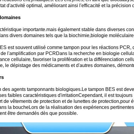
t d'activité optimal, améliorant ainsi l'efficacité et la précisio
s domaines
ctéristique importante.mais également stable dans diverses con
s divers domaines tels que la biochimie,biologie moléculaire, e
ES est souvent utilisé comme tampon pour les réactions PCR, qu
é de l'amplification par PCRDans la recherche en biologie cellulai
nce cellulaire, favoriser la prolifération et la différenciation ce
ue, le dépistage des médicaments et d'autres domaines, démontra
rs
ation des agents tamponnants biologiques.Le tampon BES est dev
 ses faibles caractéristiques d'irritationCependant, il est toujo
rt de vêtements de protection et de lunettes de protection,pour év
s la boucheLors de la réalisation des expériences pertinentes, 
ent être demandés dès que possible.