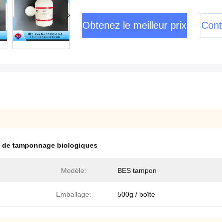
Obtenez le meilleur prix
Cont
 de tamponnage biologiques
Modèle:
BES tampon
Emballage:
500g / boîte