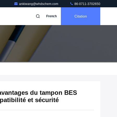
ankiwang@whdschem.com
86-0711-3702650
Citation
French
 avantages du tampon BES
atibilité et sécurité