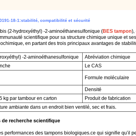
1-18-1:stabilité, compatibilité et sécurité
-bis (2-hydroxyéthyl) -2-aminoéthanesulfonique (
BES tampon
),
ommunauté scientifique pour sa structure chimique unique et se
himique, en partant des trois principaux avantages de stabilité,
droxyéthyl) -2-aminoéthanesulfonique
Abréviation chimique
anche
Le CAS
Formule moléculaire
Densité
25 kg par tambour en carton
Produit de fabrication
re ambiante dans un endroit bien ventilé, sec et frais.
s de recherche scientifique
 les performances des tampons biologiques.ce qui signifie qu'il pe