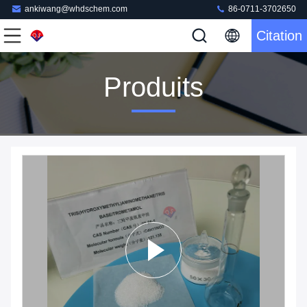
ankiwang@whdschem.com
86-0711-3702650
Citation
Produits