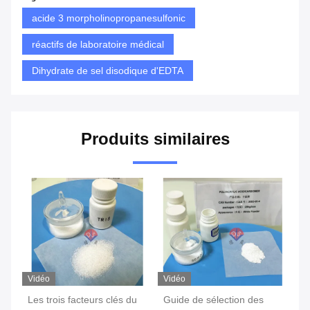
acide 3 morpholinopropanesulfonic
réactifs de laboratoire médical
Dihydrate de sel disodique d'EDTA
Produits similaires
Vidéo
Vidéo
Vi
,
Les trois facteurs clés du
Guide de sélection des
Ta