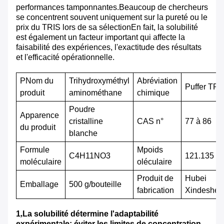
performances tamponnantes.Beaucoup de chercheurs
se concentrent souvent uniquement sur la pureté ou le
prix du TRIS lors de sa sélectionEn fait, la solubilité
est également un facteur important qui affecte la
faisabilité des expériences, l'exactitude des résultats
et l'efficacité opérationnelle.
P
Nom du
Trihydroxyméthyl
Abréviation
Puffer TRI
produit
aminométhane
chimique
Poudre
Apparence
cristalline
CAS n°
77 à 86
du produit
blanche
Formule
M
poids
C4H11NO3
121.135
moléculaire
oléculaire
Produit de
Hubei
Emballage
500 g/bouteille
fabrication
Xindeshen
1
,
La solubilité détermine l'adaptabilité
expérimentale: éviter les limites de concentration