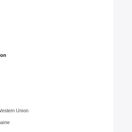
ion
 Western Union
maine