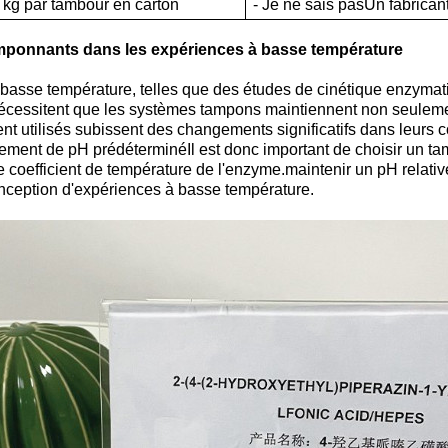
5 kg par tambour en carton
- Je ne sais pas
Un fabrican
tamponnants dans les expériences à basse température
asse température, telles que des études de cinétique enzymatiq
écessitent que les systèmes tampons maintiennent non seulemen
 utilisés subissent des changements significatifs dans leurs c
ment de pH prédéterminéIl est donc important de choisir un tam
 le coefficient de température de l'enzyme.maintenir un pH rela
nception d'expériences à basse température.