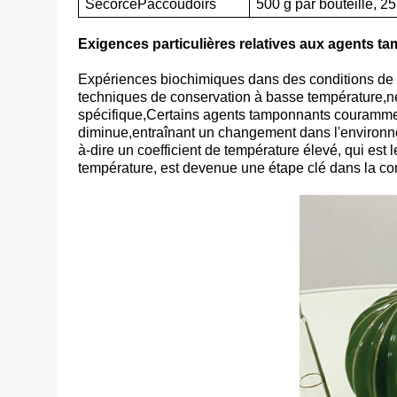
S
écorce
P
accoudoirs
500 g par bouteille, 2
Exigences particulières relatives aux agents 
Expériences biochimiques dans des conditions de b
techniques de conservation à basse température,n
spécifique,Certains agents tamponnants couramment
diminue,entraînant un changement dans l'environne
à-dire un coefficient de température élevé, qui est
température, est devenue une étape clé dans la co