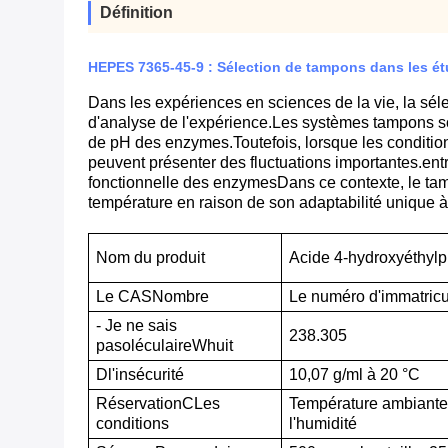
Définition
HEPES 7365-45-9 : Sélection de tampons dans les é
Dans les expériences en sciences de la vie, la sél
d'analyse de l'expérience.Les systèmes tampons so
de pH des enzymes.Toutefois, lorsque les conditi
peuvent présenter des fluctuations importantes.entraî
fonctionnelle des enzymesDans ce contexte, le t
température en raison de son adaptabilité unique à
Nom du produit
Acide 4-hydroxyéthylp
Le CAS
N
ombre
Le numéro d'immatricu
- Je ne sais
238.305
pas
oléculaire
W
huit
D
l'insécurité
10,07 g/ml à 20 °C
Réservation
C
Les
Température ambiante, 
conditions
l'humidité