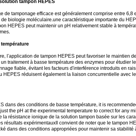
la solution tampon HEPES
 de tamponage efficace est généralement comprise entre 6,8 et 
es de biologie moléculaire.une caractéristique importante du HE
pon HEPES peut maintenir un pH relativement stable à températ
ymes.
e température
, l'application de tampon HEPES peut favoriser le maintien de 
 un traitement à basse température des enzymes pour étudier le
ge fiable, évitant les facteurs d'interférence introduits en ra
 du HEPES réduisent également la liaison concurrentielle avec le
S dans des conditions de basse température, it is recommended t
just the pH at the experimental temperature to correct for any 
e la résistance ionique de la solution tampon basée sur les cara
s résultats expérimentauxIl convient de noter que le tampon HE
cké dans des conditions appropriées pour maintenir sa stabilité 