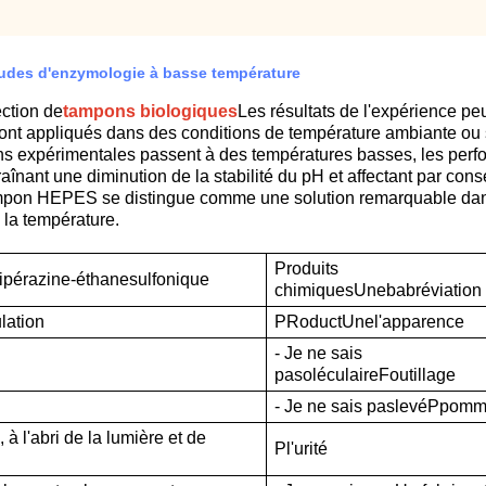
tudes d'enzymologie à basse température
ection de
tampons biologiques
Les résultats de l'expérience pe
nt appliqués dans des conditions de température ambiante ou su
ons expérimentales passent à des températures basses, les per
nant une diminution de la stabilité du pH et affectant par conséque
ampon HEPES se distingue comme une solution remarquable dan
 la température.
Produits
ipérazine-éthanesulfonique
chimiques
Une
babréviation
lation
P
Roduct
Une
l'apparence
- Je ne sais
pas
oléculaire
F
outillage
- Je ne sais pas
levé
P
pomm
à l'abri de la lumière et de
P
l'urité