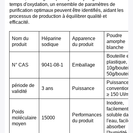
temps d'oxydation, un ensemble de paramètres de
purification optimaux peuvent être identifiés, aidant les
processus de production à équilibrer qualité et
efficacité.
Poudre
Nom du
Héparine
Apparence
amorphe
produit
sodique
du produit
blanche
Bouteille en
plastique,
N° CAS
9041-08-1
Emballage
10g/bouteill
50g/bouteill
Puissance
période de
3 ans
Puissance
conventionn
validité
≥ 150 UI/mg
Inodore,
facilement
Poids
Performances
soluble dan
moléculaire
15000
du produit
l'eau, facile 
moyen
absorber
l'humidité