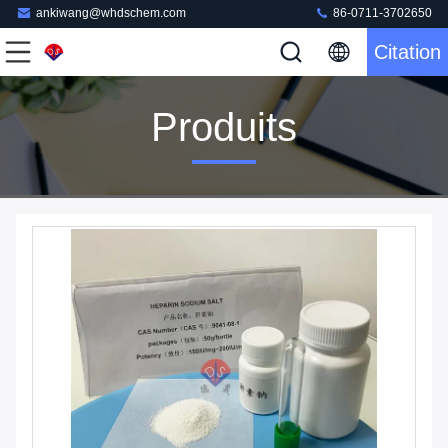
ankiwang@whdschem.com
86-0711-3702650
Citation
Produits