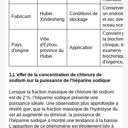
Conserver d
Hubei
Conditions de
un endroit fr
Fabricant
Xindesheng
stockage
et sec avec 
sceau scell
Convient po
Ville
la biochimie
Pays
d'Ezhou,
clinique, les
Application
d'origine
province du
examens
Hubei
biochimique
d'urgence, e
1
,
L'effet de la concentration de chlorure de
sodium sur la puissance de l'héparine sodique
Lorsque la fraction massique de chlorure de sodium
est de 2 %, l’héparine sodique présente une
puissance idéale. Une observation plus approfondie a
révélé que, que la fraction massique de l'hydrolyse du
sel ait augmenté ou diminué, la puissance de
l'héparine sodique a montré une tendance à la baisse.
L'apparition de ce phénomène est étroitement liée à