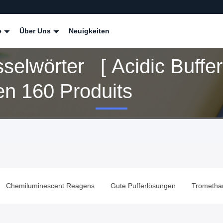
e
Über Uns
Neuigkeiten
selwörter [ Acidic Buffer
n 160 Produits
Gute Pufferlösungen
Tromethamine
Trinder-Reagens
B