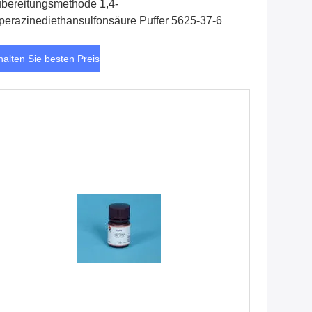
bereitungsmethode 1,4-
perazinediethansulfonsäure Puffer 5625-37-6
halten Sie besten Preis