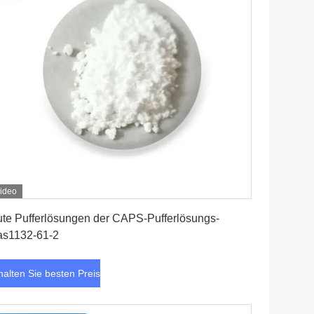
ideo
Erhalten Sie besten Preis
te Pufferlösungen der CAPS-Pufferlösungs-
as1132-61-2
halten Sie besten Preis