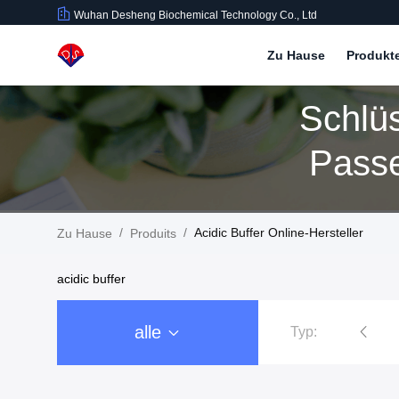
Wuhan Desheng Biochemical Technology Co., Ltd
Zu Hause
Produkt
Schlüs
Passe
/
/
Acidic Buffer Online-Hersteller
Zu Hause
Produits
acidic buffer
alle
Typ:
Blut-Sammlungs-Rohr-Zusätze
Chemiluminescent Reagens