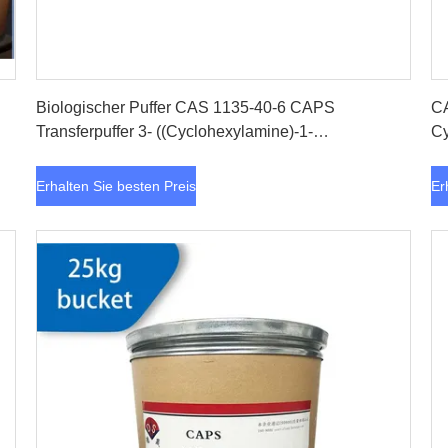
Erhalten Sie besten Preis
Biologischer Puffer CAS 1135-40-6 CAPS
CA
Transferpuffer 3- ((Cyclohexylamine)-1-
Cy
Propanesulfonsäure
Erhalten Sie besten Preis
Er