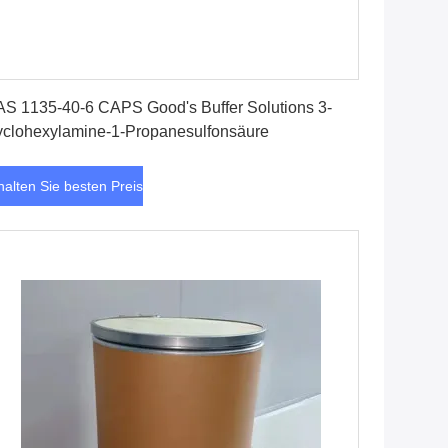
Erhalten Sie besten Preis
S 1135-40-6 CAPS Good's Buffer Solutions 3-
clohexylamine-1-Propanesulfonsäure
halten Sie besten Preis