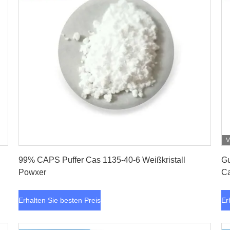
V
Erhalten Sie besten Preis
99% CAPS Puffer Cas 1135-40-6 Weißkristall
Gu
Powxer
C
Erhalten Sie besten Preis
Er