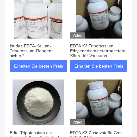
Video
Ist das EDTA-Kalium-
EDTA K3 Tripotassium
Tripotassium-Reagent
Ethylenediaminetetraacetate-
sicher?
Säure für Vacuums
Erhalten Sie besten Preis
Erhalten Sie besten Preis
Video
Edta-Tripotassium als
EDTA K3 Zusatzstoffe Cas