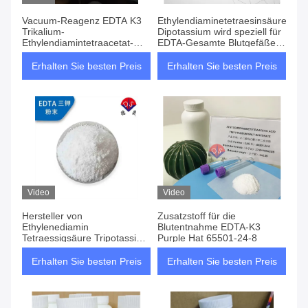
Vacuum-Reagenz EDTA K3
Ethylendiaminetetraesinsäure
Trikalium-
Dipotassium wird speziell für
Ethylendiamintetraacetat-
EDTA-Gesamte Blutgefäße
Säure für
verwendet
Blutentnahmeröhrchen
Erhalten Sie besten Preis
Erhalten Sie besten Preis
Video
Video
Hersteller von
Zusatzstoff für die
Ethylenediamin
Blutentnahme EDTA-K3
Tetraessigsäure Tripotassium
Purple Hat 65501-24-8
65501-24-8
Erhalten Sie besten Preis
Erhalten Sie besten Preis