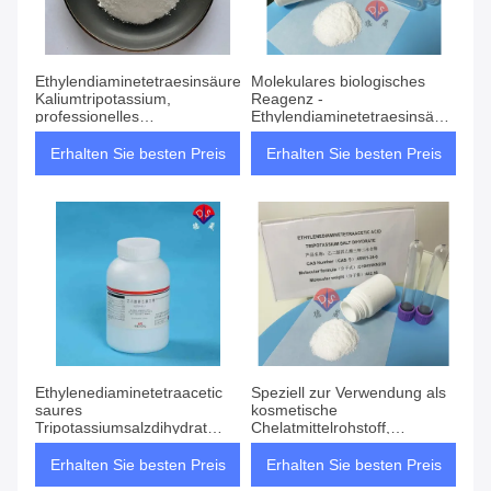
Ethylendiaminetetraesinsäure,
Molekulares biologisches
Kaliumtripotassium,
Reagenz -
professionelles
Ethylendiaminetetraesinsäure
Metallkomplexierungsmittel
Kaliumdihydrat
Erhalten Sie besten Preis
Erhalten Sie besten Preis
Ethylenediaminetetraacetic
Speziell zur Verwendung als
saures
kosmetische
Tripotassiumsalzdihydrat
Chelatmittelrohstoff,
98%
Ethylendiaminetetraacetinsäure
Tripotassium
Erhalten Sie besten Preis
Erhalten Sie besten Preis