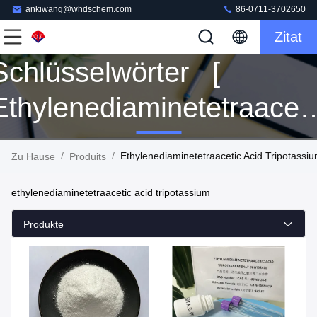
ankiwang@whdschem.com
86-0711-3702650
Zitat
Schlüsselwörter [
Ethylenediaminetetraaceti
Acid Tripotassium ]
/
/
Ethylenediaminetetraacetic Acid Tripotassiu
Zu Hause
Produits
Passen 63 Produits
ethylenediaminetetraacetic acid tripotassium
Produkte