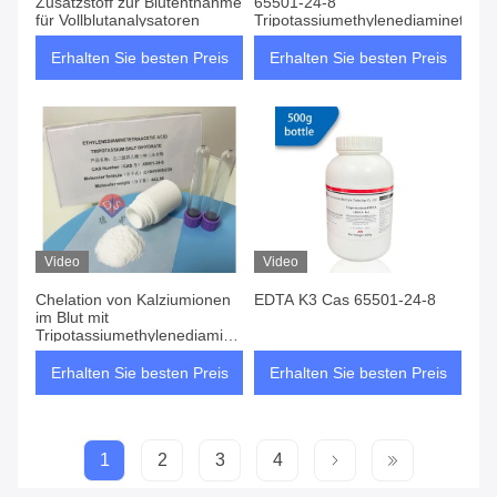
Zusatzstoff zur Blutentnahme
65501-24-8
für Vollblutanalysatoren
Tripotassiumethylenediaminetetra
Erhalten Sie besten Preis
Erhalten Sie besten Preis
Video
Video
Chelation von Kalziumionen
EDTA K3 Cas 65501-24-8
im Blut mit
Tripotassiumethylenediaminetetraacetate
65501-24-8
Erhalten Sie besten Preis
Erhalten Sie besten Preis
1
2
3
4