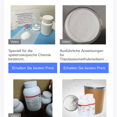
Video
Video
Speziell für die
Ausführliche Anweisungen
spektroskopische Chemie
für
bestimmt,
Tripotassiumethylenediaminetetra
Kaliumethylenediaminetetraesinsäure
CAS 65501-24-8
65501-24-8
Erhalten Sie besten Preis
Erhalten Sie besten Preis
Video