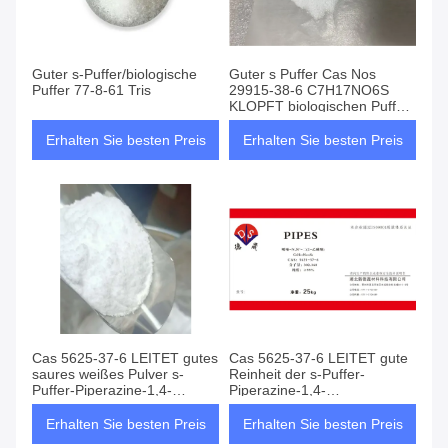
Guter s-Puffer/biologische
Guter s Puffer Cas Nos
Puffer 77-8-61 Tris
29915-38-6 C7H17NO6S
KLOPFT biologischen Puffer
pulverisieren hohen
Reinheitsgrad
Erhalten Sie besten Preis
Erhalten Sie besten Preis
Cas 5625-37-6 LEITET gutes
Cas 5625-37-6 LEITET gute
saures weißes Pulver s-
Reinheit der s-Puffer-
Puffer-Piperazine-1,4-
Piperazine-1,4-
Diethanesulfonic
Diethanesulfonic Säure-99%
Erhalten Sie besten Preis
Erhalten Sie besten Preis