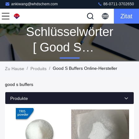
ankiwang@whdschem.com
86-0711-3702650
Zitat
Schlüsselwörter
[ Good S
Buffers ]
/
/
Good S Buffers Online-Hersteller
Zu Hause
Produits
Passen 160
good s buffers
Produits
Produkte