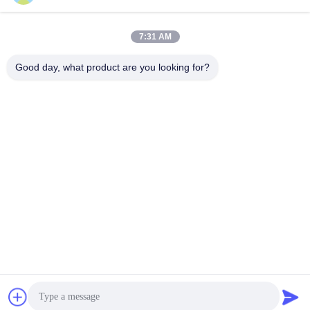
7:31 AM
Good day, what product are you looking for?
Wuhan Desheng Biochemical Technology
Co., Ltd
ankiwang@whdschem.com
86-0711-3702650
Vereinigte optisches Tal C8-
2-2 Technologiestadt, Gedia
n-Entwicklungsgebiet, Ezhou
-Stadt. Hubei-Provinz, China
China Gute Qualität Blut-Sammlungs-Rohr-Zusätze Lieferant. Urheberrecht
© 2026 vacutaineradditives.com Alle Rechte vorbehalten.