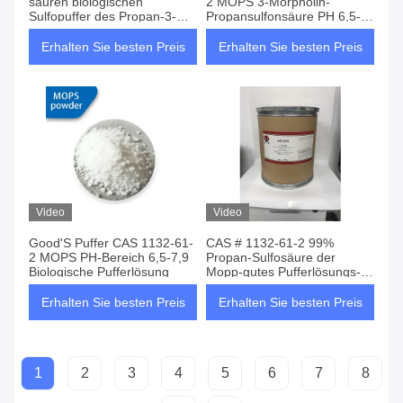
sauren biologischen
2 MOPS 3-Morpholin-
Sulfopuffer des Propan-3-
Propansulfonsäure PH 6,5-
Morpholine
7.9
Erhalten Sie besten Preis
Erhalten Sie besten Preis
Video
Video
Good'S Puffer CAS 1132-61-
CAS # 1132-61-2 99%
2 MOPS PH-Bereich 6,5-7,9
Propan-Sulfosäure der
Biologische Pufferlösung
Mopp-gutes Pufferlösungs-3-
Morpholine
Erhalten Sie besten Preis
Erhalten Sie besten Preis
1
2
3
4
5
6
7
8