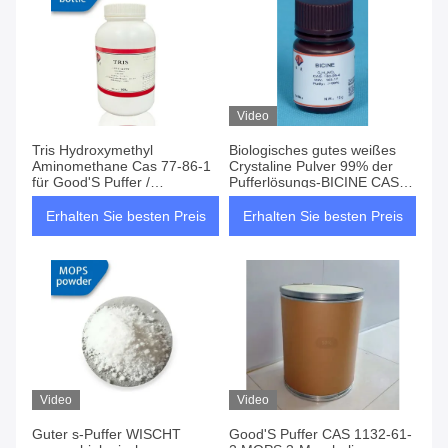
Video
Tris Hydroxymethyl
Biologisches gutes weißes
Aminomethane Cas 77-86-1
Crystaline Pulver 99% der
für Good'S Puffer /
Pufferlösungs-BICINE CAS
biologische Puffer
150-25-4
Erhalten Sie besten Preis
Erhalten Sie besten Preis
Video
Video
Guter s-Puffer WISCHT
Good'S Puffer CAS 1132-61-