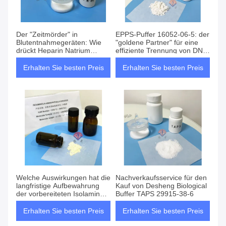
Der "Zeitmörder" in
EPPS-Puffer 16052-06-5: der
Blutentnahmegeräten: Wie
"goldene Partner" für eine
drückt Heparin Natrium
effiziente Trennung von DNA-
9041-08-1 den Pausenknopf
RNA
für Blutproben?
Erhalten Sie besten Preis
Erhalten Sie besten Preis
Welche Auswirkungen hat die
Nachverkaufsservice für den
langfristige Aufbewahrung
Kauf von Desheng Biological
der vorbereiteten Isolaminol
Buffer TAPS 29915-38-6
3682-14-2-Lösung?
Erhalten Sie besten Preis
Erhalten Sie besten Preis