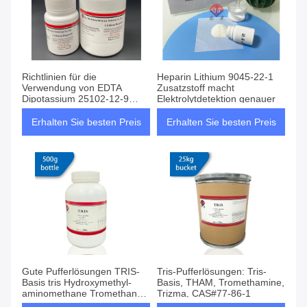
Richtlinien für die
Heparin Lithium 9045-22-1
Verwendung von EDTA
Zusatzstoff macht
Dipotassium 25102-12-9
Elektrolytdetektion genauer
Antikoagulanzröhren:
Schlüsselpunkte zur
Erhalten Sie besten Preis
Erhalten Sie besten Preis
Vermeidung von Hämolyse
und Probenfehlern
Gute Pufferlösungen TRIS-
Tris-Pufferlösungen: Tris-
Basis tris Hydroxymethyl-
Basis, THAM, Tromethamine,
aminomethane Tromethane
Trizma, CAS#77-86-1
CAS# 77-86-1