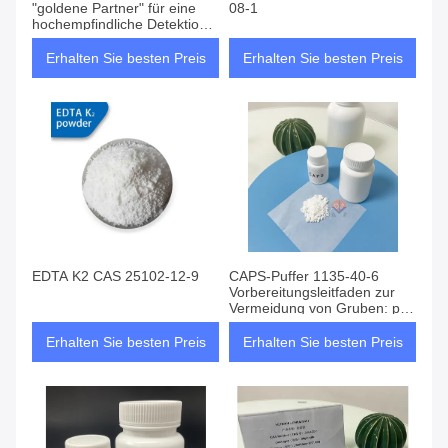
"goldene Partner" für eine
08-1
hochempfindliche Detektion,
wodurch die experimentellen
Ergebnisse genauer werden!
Erhalten Sie besten Preis
Erhalten Sie besten Preis
EDTA K2 CAS 25102-12-9
CAPS-Puffer 1135-40-6
Vorbereitungsleitfaden zur
Vermeidung von Gruben: pH-
Kalibrierungsdetails, die von
99% der Versuchsleiter
Erhalten Sie besten Preis
Erhalten Sie besten Preis
übersehen wurden