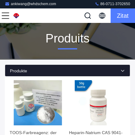
ankiwang@whdschem.com
86-0711-3702650
Zitat
Produits
Produkte
TOOS-Farbreagenz: der
Heparin-Natrium CAS 9041-