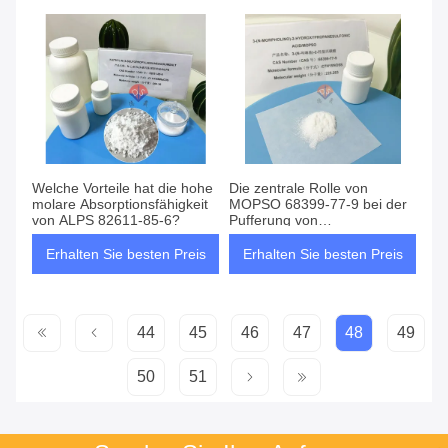
Welche Vorteile hat die hohe
Die zentrale Rolle von
molare Absorptionsfähigkeit
MOPSO 68399-77-9 bei der
von ALPS 82611-85-6?
Pufferung von
Holzkohlehefextrakt Agar
Erhalten Sie besten Preis
Erhalten Sie besten Preis
44
45
46
47
48
49
50
51