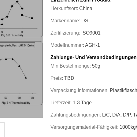
Herkunftsort:
China
Markenname:
DS
Zertifizierung:
ISO9001
Modellnummer:
AGH-1
Zahlungs- Und Versandbedingungen
Min Bestellmenge:
50g
Preis:
TBD
Verpackung Informationen:
Plastikflasc
Lieferzeit:
1-3 Tage
Zahlungsbedingungen:
L/C, D/A, D/P, 
Versorgungsmaterial-Fähigkeit:
1000kg