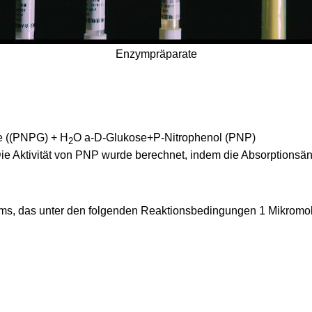
Enzympräparate
e ((PNPG) + H
O a-D-Glukose+P-Nitrophenol (PNP)
2
Die Aktivität von PNP wurde berechnet, indem die Absorptions
zyms, das unter den folgenden Reaktionsbedingungen 1 Mikromol