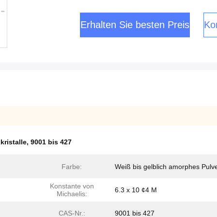
Erhalten Sie besten Preis
Kon
ristalle
,
9001 bis 427
Farbe:
Weiß bis gelblich amorphes Pulv
Konstante von
6.3 x 10 ¢4 M
Michaelis:
CAS-Nr.:
9001 bis 427