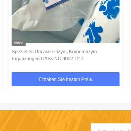
Video
Spezielles Uricase-Enzym, Körperenzym-
Ergänzungen CASs NO.9002-12-4
Erhalten Sie besten Preis