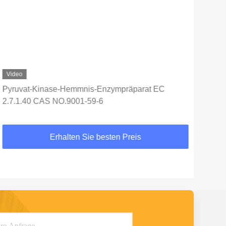
Video
Pyruvat-Kinase-Hemmnis-Enzympräparat EC
Die 
2.7.1.40 CAS NO.9001-59-6
Erhalten Sie besten Preis