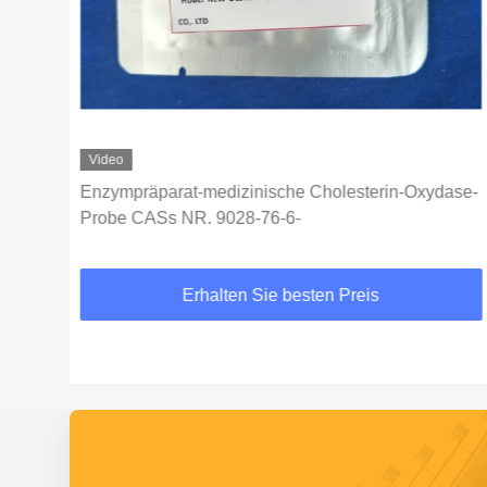
Video
-
Enzympräparat-medizinische Cholesterin-Oxydase-
Probe CASs NR. 9028-76-6-
Erhalten Sie besten Preis