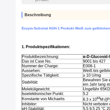
pH-Wert:
Beschreibung
Enzym-Substrat AGH-1 Produkt-Weiß zum gelblichen
1. Produktspezifikationen:
Produktbezeichnung:
α-D-Glucosid-
Das ist Case No.
9001 bis 427
Nummer der Charge:
E006-1
Aussehen:
Weiß bis gelbl
Spezifische Tätigkeit:
≥ 10 U/mg
Bewahren Sie e
Stabilität:
ein Jahr lang st
Molekülgewicht:
Ungefähr 65K
Isoelektronischer Punkt:
5.2
¥4
Konstante von Michaelis
6.3 x 10
M ((
Inhibitor:
Nicht verboten
pH-Stabilität:
5.5 9.5 25 °C 2