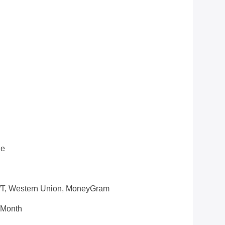
he
T/T, Western Union, MoneyGram
/month