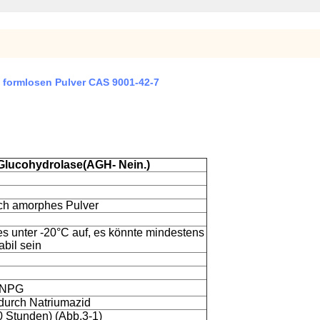
 formlosen Pulver CAS 9001-42-7
Glucohydrolase
(
AGH
- Nein.
)
ich amorphes Pulver
s unter -20°C auf, es könnte mindestens
abil sein
D
PNPG
 durch Natriumazid
0 Stunden) (Abb.3-1)