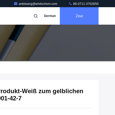
ankiwang@whdschem.com
86-0711-3702650
Zitat
German
rodukt-Weiß zum gelblichen
01-42-7