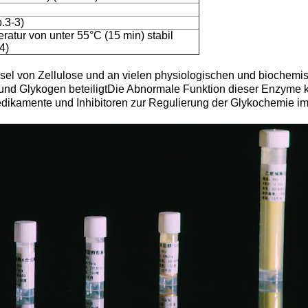
.3-3)
ratur von unter 55°C (15 min) stabil
4)
el von Zellulose und an vielen physiologischen und biochemi
e und Glykogen beteiligtDie Abnormale Funktion dieser Enzyme 
Medikamente und Inhibitoren zur Regulierung der Glykochemie i