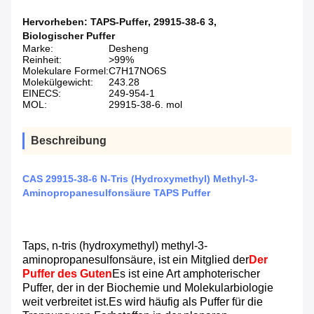
Hervorheben:
TAPS-Puffer
,
29915-38-6 3
,
Biologischer Puffer
Marke:
Desheng
Reinheit:
>99%
Molekulare Formel:
C7H17NO6S
Molekülgewicht:
243.28
EINECS:
249-954-1
MOL:
29915-38-6. mol
Beschreibung
CAS 29915-38-6 N-Tris (Hydroxymethyl) Methyl-3-
Aminopropanesulfonsäure TAPS Puffer
Taps, n-tris (hydroxymethyl) methyl-3-
aminopropanesulfonsäure, ist ein Mitglied der
Der
Puffer des Guten
Es ist eine Art amphoterischer
Puffer, der in der Biochemie und Molekularbiologie
weit verbreitet ist.Es wird häufig als Puffer für die