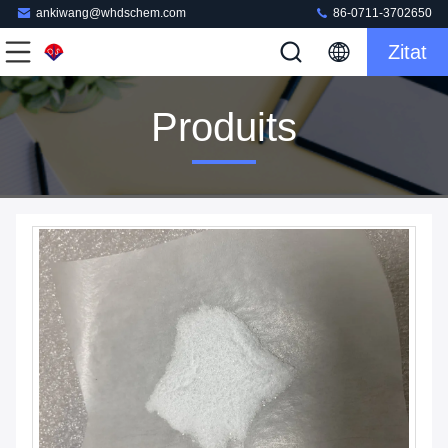
ankiwang@whdschem.com
86-0711-3702650
Zitat
Produits