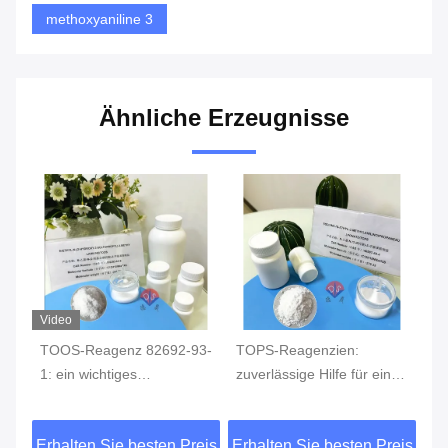
methoxyaniline 3
Ähnliche Erzeugnisse
Video
g:
TOOS-Reagenz 82692-93-
TOPS-Reagenzien:
Te
1: ein wichtiges
zuverlässige Hilfe für eine
An
chemisches Reagenz zur
präzise Detektion
ch
r
präzisen
TO
eis
Erhalten Sie besten Preis
Erhalten Sie besten Preis
Er
Blutzuckerüberwachung
Fe