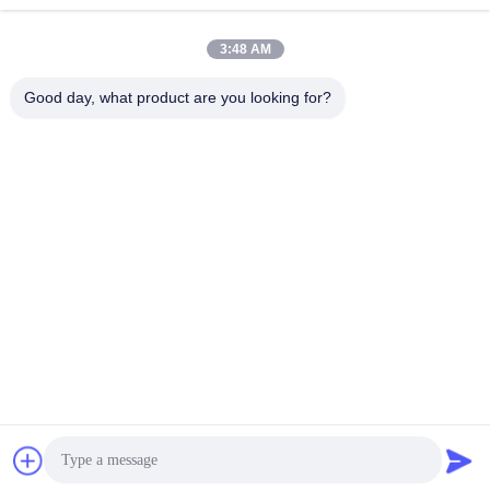
3:48 AM
Good day, what product are you looking for?
Wuhan Desheng Biochemical Technology
Co., Ltd
ankiwang@whdschem.com
86-0711-3702650
Vereinigte optisches Tal C8-
2-2 Technologiestadt, Gedia
n-Entwicklungsgebiet, Ezhou
-Stadt. Hubei-Provinz, China
China Gute Qualität Blut-Sammlungs-Rohr-Zusätze Lieferant. Urheberrecht
© 2026 vacutaineradditives.com Alle Rechte vorbehalten.