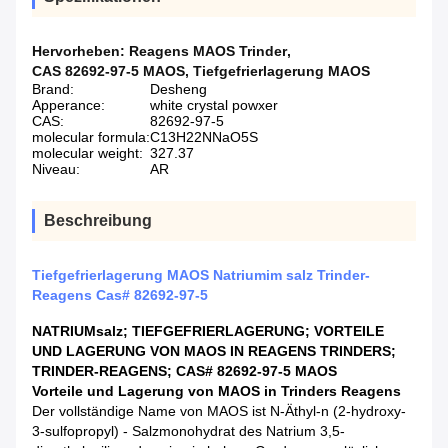
Hervorheben:
Reagens MAOS Trinder
,
CAS 82692-97-5 MAOS
,
Tiefgefrierlagerung MAOS
Brand:
Desheng
Apperance:
white crystal powxer
CAS:
82692-97-5
molecular formula:
C13H22NNaO5S
molecular weight:
327.37
Niveau:
AR
Beschreibung
Tiefgefrierlagerung MAOS Natriumim salz Trinder-
Reagens Cas# 82692-97-5
NATRIUMsalz; TIEFGEFRIERLAGERUNG; VORTEILE
UND LAGERUNG VON MAOS IN REAGENS TRINDERS;
TRINDER-REAGENS; CAS# 82692-97-5 MAOS
Vorteile und Lagerung von MAOS in Trinders Reagens
Der vollständige Name von MAOS ist N-Äthyl-n (2-hydroxy-
3-sulfopropyl) - Salzmonohydrat des Natrium 3,5-