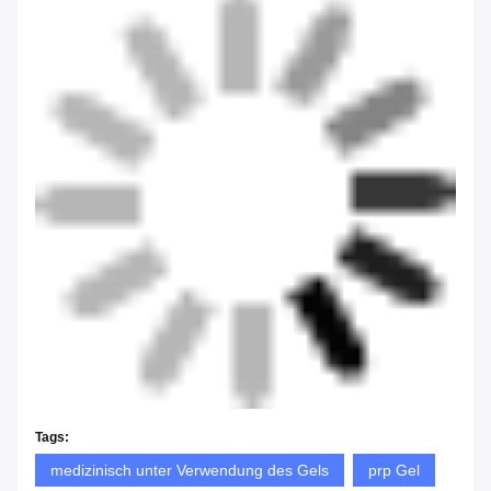
Tags:
medizinisch unter Verwendung des Gels
prp Gel