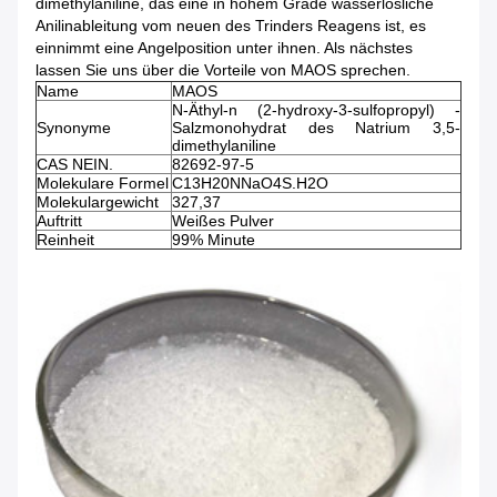
dimethylaniline, das eine in hohem Grade wasserlösliche
Anilinableitung vom neuen des Trinders Reagens ist, es
einnimmt eine Angelposition unter ihnen. Als nächstes
lassen Sie uns über die Vorteile von MAOS sprechen.
Name
MAOS
N-Äthyl-n (2-hydroxy-3-sulfopropyl) -
Synonyme
Salzmonohydrat des Natrium 3,5-
dimethylaniline
CAS NEIN.
82692-97-5
Molekulare Formel
C13H20NNaO4S.H2O
Molekulargewicht
327,37
Auftritt
Weißes Pulver
Reinheit
99% Minute