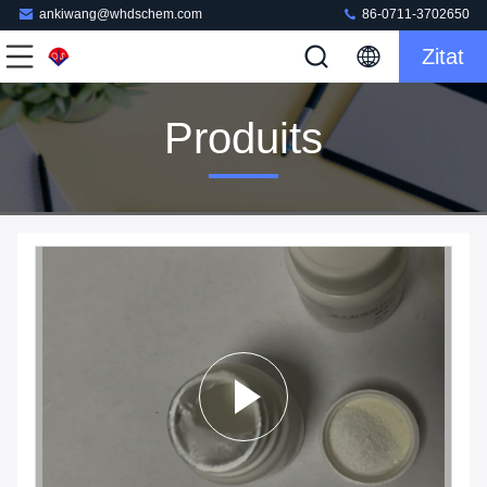
ankiwang@whdschem.com
86-0711-3702650
Zitat
Produits