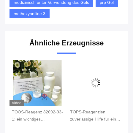
medizinisch unter Verwendung des Gels
prp Gel
methoxyaniline 3
Ähnliche Erzeugnisse
Video
g:
TOOS-Reagenz 82692-93-
TOPS-Reagenzien:
Te
1: ein wichtiges
zuverlässige Hilfe für eine
An
chemisches Reagenz zur
präzise Detektion
ch