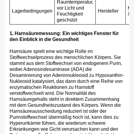
Raumtemperatur,
vor Licht und
Hu
Lagerbedingungen
H
ersteller
Feuchtigkeit
Xi
geschützt
1
,
Harnsäuremessung: Ein wichtiges Fenster für
den Einblick in die Gesundheit
Harnsäure spielt eine wichtige Rolle im
Stoffwechselprozess des menschlichen Körpers. Sie
stammt aus dem Stoffwechsel von endogenem Purin,
wobei Adenosindesaminase (ADA) die
Desaminierung von Adeninnukleosid zu Hypoxanthin-
Nukleosid katalysiert, das dann durch eine Reihe von
enzymatischen Reaktionen zu Harnstoff
verstoffwechselt wird. Die Normalität des
Harnsäuregehalts steht in direktem Zusammenhang
mit dem Gesundheitszustand des Körpers. Wenn die
Harnsäureausscheidung reduziert ist oder der
Purinstoffwechsel übermäßig hoch ist, kann dies zu
Hyperurikämie führen, die wiederum schwere
Erkrankungen wie Gicht verursachen kann und den