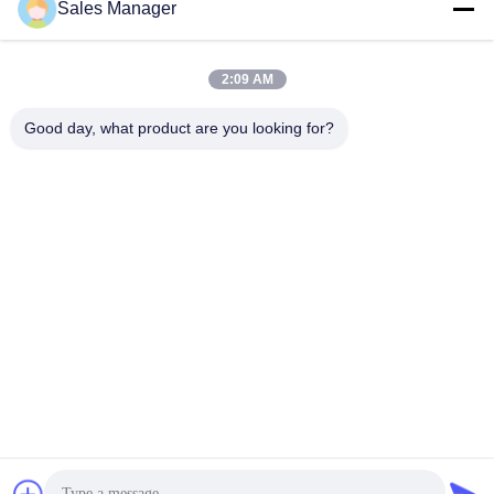
Sales Manager
2:09 AM
Good day, what product are you looking for?
Wuhan Desheng Biochemical Technology
Co., Ltd
ankiwang@whdschem.com
86-0711-3702650
Vereinigte optisches Tal C8-
2-2 Technologiestadt, Gedia
n-Entwicklungsgebiet, Ezhou
-Stadt. Hubei-Provinz, China
China Gute Qualität Blut-Sammlungs-Rohr-Zusätze Lieferant. Urheberrecht
© 2026 vacutaineradditives.com Alle Rechte vorbehalten.