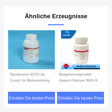
Ähnliche Erzeugnisse
s
Blutgerinnungsmittel
Heparinlithiumblut-
lung,
Heparin Natrium 9041-8-1
Sammlungszusatz,
als Zusatzstoff zur
Blutantigerinnungsmittel,
Blutentnahme
CAS9045-22-1
 Preis
Erhalten Sie besten Preis
Erhalten Sie besten Preis