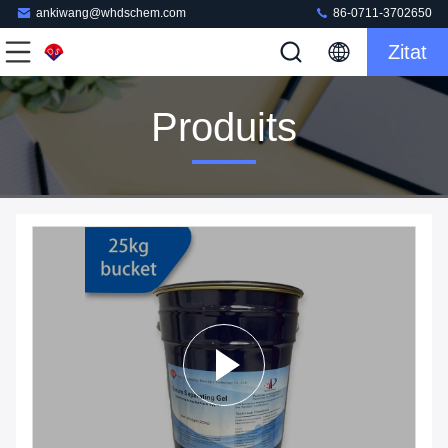
ankiwang@whdschem.com
86-0711-3702650
Zitat
Produits