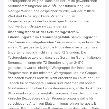
Testergebnisse zeigten, dass das Serum im gewöhnlichen
Serumsammlungsrohr an 2~8℃ 72 Stunden lang, die
niedrige Wertgruppe gespeichert wurde, war der mittlere
Wert dort keine signifikante Veränderung im
Progesterongehalt der hochwertigen Gruppe und der
hochwertigen Gruppe im Laufe der Zeit.
Änderungstendenz der Serumprogesteron-
Erkennungszeit im Trennungsgelblut-Sammlungsrohr
Das Serum im Gel-getrennten Serumsammlungsrohr wurde
an 2~8℃ gespeichert, und die ProgesteronTestergebnisse
änderten erheblich nicht innerhalb 72 Stunden. Die
Testergebnisse zeigten, dass das Serum im Gel-enthaltenen
Serumsammlungsrohr 72 Stunden lang an 2~8℃
gespeichert wurde, niedrige Wertgruppe der Inhalt des
Progesterons in der mittleren Wertgruppe und die Gruppe
des hohen Wertes änderte nicht erheblich im Laufe der Zeit.
Jedoch für schwangere Frauen und Patienten mit hohem
Misstrauen von hohen Progesteronniveaus, sollte die Art des
Blutsammlungsrohrs sorgfältig vorgewählt werden, und der
klinische Bezugsbereich der Progesteronwerte sollte für
verschiedene Arten von Blutsammlungsrohren hergestellt
werden. Für den gleichen Patienten muss das gleiche Rohr