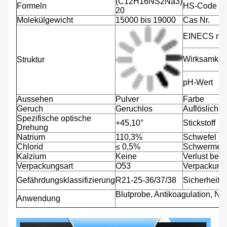
(C12H16NS2Na3)
Formeln
HS-Code
20
Molekülgewicht
15000 bis 19000
Cas Nr.
EINECS nic
Wirksamkeit
Struktur
pH-Wert
Aussehen
Pulver
Farbe
Geruch
Geruchlos
Auflöslichke
Spezifische optische
+45,10°
Stickstoff
Drehung
Natrium
110,3%
Schwefel
Chlorid
≤ 0,5%
Schwermeta
Kalzium
Keine
Verlust bei
Verpackungsart
O53
Verpackung
Gefährdungsklassifizierung
R21-25-36/37/38
Sicherheitsk
Blutprobe, Antikoagulation, No
Anwendung