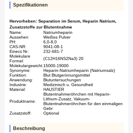
Spezifikationen
Hervorheben:
Separation im Serum
,
Heparin Natrium
,
Zusatzstoffe zur Blutentnahme
Name:
Natriumheparin
Aussehen:
Weißes Pulver
PH:
6,0-8,0
CAS-NR:
9041-08-1
Einecs Nr:
232-681-7
Molekulare
(C12H16NS2Na3) 20
Formel:
Molekulargewicht:
15000-19000
Synonyme:
Heparin-Natriumheparin (Natriumsalz)
Funktion:
Blut Blutgerinnungsmittel
Anwendung:
Blutuntersuchungen
Industrie:
Medizinisch u. Gesundheit
Material:
HAUSTIER
Blutentnahmeröhrchen mit Heparin-
Lithium-Zusatz, Vakuum-
Produktname:
Blutentnahmeröhrchen für den einmaligen
Gebr
Zusatzstoff:
Optional
Beschreibung