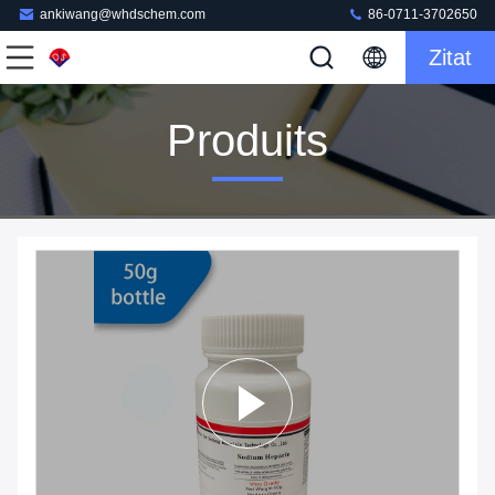
ankiwang@whdschem.com
86-0711-3702650
Zitat
Produits