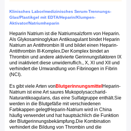
Klinisches Labor/medizinisches Serum-Trennungs-
Glas/Plastikgel mit EDTA/Heparin/Klumpen-
Aktivator/Natriumheparin
Heparin Natrium ist die Natriumsalzform von Heparin.
Als Glykosaminoglykan Antikoagulant bindet Heparin
Natrium an Antithrombin III und bildet einen Heparin-
Antithrombin III-Komplex.Der Komplex bindet an
Thrombin und andere aktivierte Gerinnungsfaktoren IX
und inaktiviert diese unwiderruflich., X, XI und XII und
verhindert die Umwandlung von Fibrinogen in Fibrin
(NCI).
Es gibt viele Arten von
Blutgerinnungsmittel
Heparin-
Natrium ist eine Art saures Mukopolysaccharid-
Naturantikoagulans, das eine Sulfatgruppe enthält.Sie
werden in die Blutgefäße mit verschiedenen
Farbkappen gelegtHeparin-Natrium wird in China
häufig verwendet und hat hauptsächlich die Funktion
der Blutgerinnungsbekämpfung.Die Kombination
verhindert die Bildung von Thrombin und die