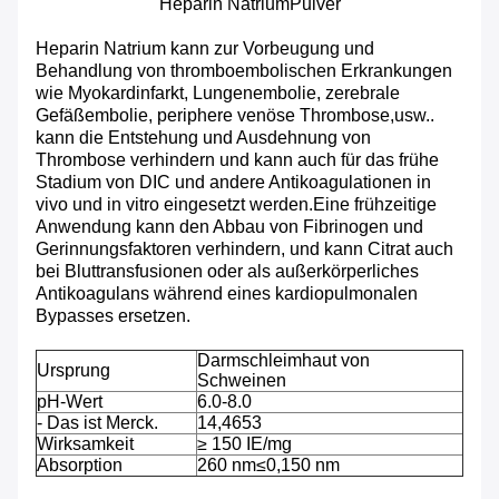
Heparin Natrium
Pulver
Heparin Natrium kann zur Vorbeugung und
Behandlung von thromboembolischen Erkrankungen
wie Myokardinfarkt, Lungenembolie, zerebrale
Gefäßembolie, periphere venöse Thrombose,usw..
kann die Entstehung und Ausdehnung von
Thrombose verhindern und kann auch für das frühe
Stadium von DIC und andere Antikoagulationen in
vivo und in vitro eingesetzt werden.Eine frühzeitige
Anwendung kann den Abbau von Fibrinogen und
Gerinnungsfaktoren verhindern, und kann Citrat auch
bei Bluttransfusionen oder als außerkörperliches
Antikoagulans während eines kardiopulmonalen
Bypasses ersetzen.
Darmschleimhaut von
Ursprung
Schweinen
pH-Wert
6.0-8.0
- Das ist Merck.
14,4653
Wirksamkeit
≥ 150 IE/mg
Absorption
260 nm≤0,150 nm