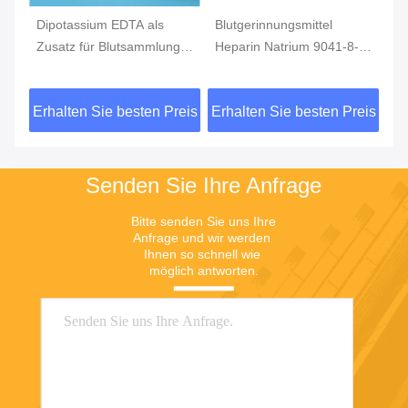
Dipotassium EDTA als
Blutgerinnungsmittel
He
Zusatz für Blutsammlung,
Heparin Natrium 9041-8-1
Sa
EDTAblutrohr
als Zusatzstoff zur
Bl
Blutentnahme
CA
eis
Erhalten Sie besten Preis
Erhalten Sie besten Preis
Er
Senden Sie Ihre Anfrage
Bitte senden Sie uns Ihre 
Anfrage und wir werden 
Ihnen so schnell wie 
möglich antworten.