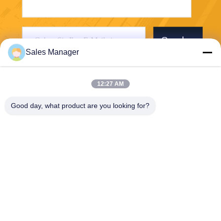
Senden
Sales Manager
12:27 AM
Good day, what product are you looking for?
Wuhan Desheng Biochemical Technology
Co., Ltd
ankiwang@whdschem.com
86-0711-3702650
Vereinigte optisches Tal C8-
2-2 Technologiestadt, Gedia
n-Entwicklungsgebiet, Ezhou
-Stadt. Hubei-Provinz, China