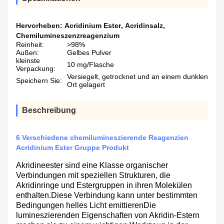
Hervorheben:
Acridinium Ester
,
Acridinsalz
,
Chemilumineszenzreagenzium
Reinheit:
>98%
Außen:
Gelbes Pulver
kleinste
10 mg/Flasche
Verpackung:
Versiegelt, getrocknet und an einem dunklen
Speichern Sie:
Ort gelagert
Beschreibung
6 Verschiedene chemilumineszierende Reagenzien
Acridinium Ester Gruppe Produkt
Akridineester sind eine Klasse organischer
Verbindungen mit speziellen Strukturen, die
Akridinringe und Estergruppen in ihren Molekülen
enthalten.Diese Verbindung kann unter bestimmten
Bedingungen helles Licht emittierenDie
lumineszierenden Eigenschaften von Akridin-Estern