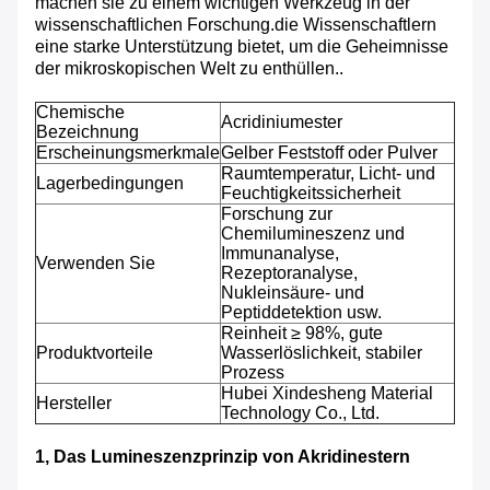
machen sie zu einem wichtigen Werkzeug in der
wissenschaftlichen Forschung.die Wissenschaftlern
eine starke Unterstützung bietet, um die Geheimnisse
der mikroskopischen Welt zu enthüllen..
Chemische
Acridiniumester
Bezeichnung
Erscheinungsmerkmale
Gelber Feststoff oder Pulver
Raumtemperatur, Licht- und
Lagerbedingungen
Feuchtigkeitssicherheit
Forschung zur
Chemilumineszenz und
Immunanalyse,
Verwenden Sie
Rezeptoranalyse,
Nukleinsäure- und
Peptiddetektion usw.
Reinheit ≥ 98%, gute
Produktvorteile
Wasserlöslichkeit, stabiler
Prozess
Hubei Xindesheng Material
Hersteller
Technology Co., Ltd.
1, Das Lumineszenzprinzip von Akridinestern