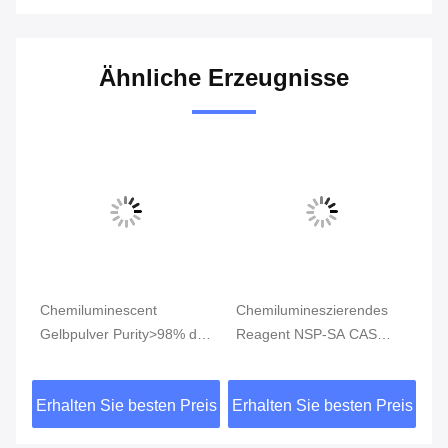
Ähnliche Erzeugnisse
Chemiluminescent
Chemilumineszierendes
Ch
-
Gelbpulver Purity>98% des
Reagent NSP-SA CAS
R
Reagens-NSP-SA-NHS
211106-69-3 Gelbpulver
CA
CAS199293-83-9
oder Feststoff
Pu
eis
Erhalten Sie besten Preis
Erhalten Sie besten Preis
Er