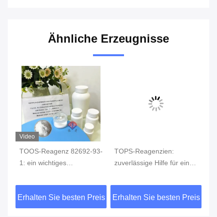
Ähnliche Erzeugnisse
Video
g:
TOOS-Reagenz 82692-93-
TOPS-Reagenzien:
Te
1: ein wichtiges
zuverlässige Hilfe für eine
An
chemisches Reagenz zur
präzise Detektion
ch
r
präzisen
TO
eis
Erhalten Sie besten Preis
Erhalten Sie besten Preis
Er
Blutzuckerüberwachung
Fe