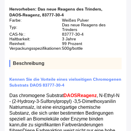
Hervorheben:
Das neue Reagens des Trinders
,
DAOS-Reagenz
,
83777-30-4
Farbe:
Weißes Pulver
Das neue Reagens des
Typ:
Trinders
CAS-Nr.:
83777-30-4
Haltbarkeit:
3 Jahre
Reinheit:
99 Prozent
Verpackungsspezifikationen:
500g/bottle
Beschreibung
Kennen Sie die Vorteile eines vielseitigen Chromogenen
Substrats DAOS 83777-30-4
Das chromogene Substrat
DAOS
Reagenz
, N-Ethyl-N
- (2-Hydroxy-3-Sulfonylpropyl) -3,5-Dimethoxyanilin
Natriumsalz, ist eine einzigartige chemische
Substanz, die sich unter bestimmten Bedingungen
speziell an Biomoleküle oder Enzyme binden
kann,die zu signifikanten Farbveränderungen
führenDiese Farbreaktion weist nicht nur eine hohe