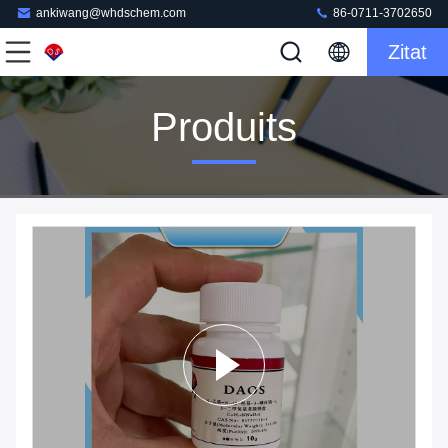
ankiwang@whdschem.com
86-0711-3702650
Zitat
Produits