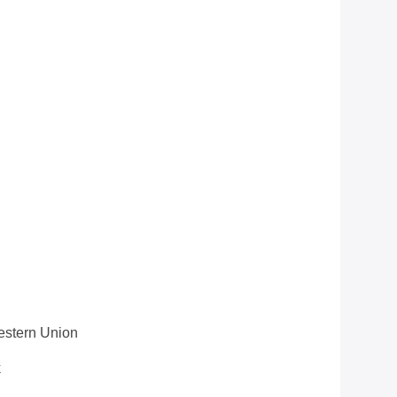
Western Union
k