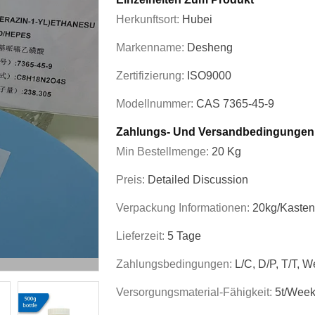
Herkunftsort:
Hubei
Markenname:
Desheng
Zertifizierung:
ISO9000
Modellnummer:
CAS 7365-45-9
Zahlungs- Und Versandbedingungen
Min Bestellmenge:
20 Kg
Preis:
Detailed Discussion
Verpackung Informationen:
20kg/Kasten
Lieferzeit:
5 Tage
Zahlungsbedingungen:
L/C, D/P, T/T, 
Versorgungsmaterial-Fähigkeit:
5t/wee