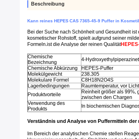
Beschreibung
Kann reines HEPES CAS 7365-45-9 Puffer in Kosmet
Bei der Suche nach Schönheit und Gesundheit ist d
kosmetischer Rohstoff, spielt aufgrund seiner mil
Formeln.ist die Analyse der reinen Qualität
HEPES-
Chemische
4-Hydroxyethylpiperazine
Bezeichnung
Chemische Abkürzung
HEPES-Puffer
Molekülgewicht
238.305
Molekulare Formel
C8H18N2O4S
Lagerbedingungen
Raumtemperatur, vor Licht
Reinheit größer als 99%, 
Produktvorteile
zwischen den Chargen
Verwendung des
In biochemischen Diagnos
Produkts
Verständnis und Analyse von Puffermitteln de
Im Bereich der analytischen Chemie stellen Reage