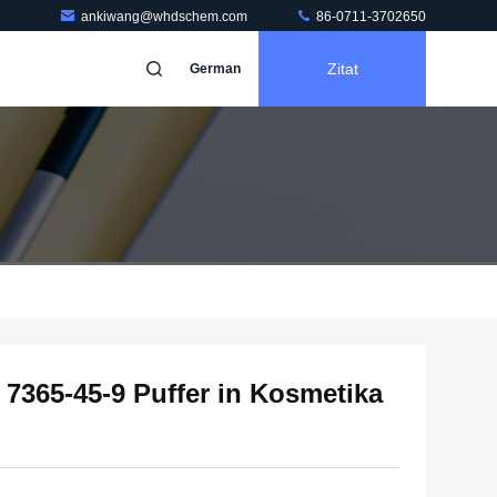
ankiwang@whdschem.com
86-0711-3702650
Zitat
German
7365-45-9 Puffer in Kosmetika