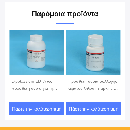
Παρόμοια προϊόντα
Dipotassium EDTA ως
Πρόσθετη ουσία συλλογής
Απ
πρόσθετη ουσία για τη
αίματος λίθιου ηπαρίνης,
σβ
συλλογή αίματος, edta
αντιπηκτικό αίματος,
σκ
τος
σωλήνας αίματος
cas9045-22-1
θρ
ιμή
Πάρτε την καλύτερη τιμή
Πάρτε την καλύτερη τιμή
Πά
ά