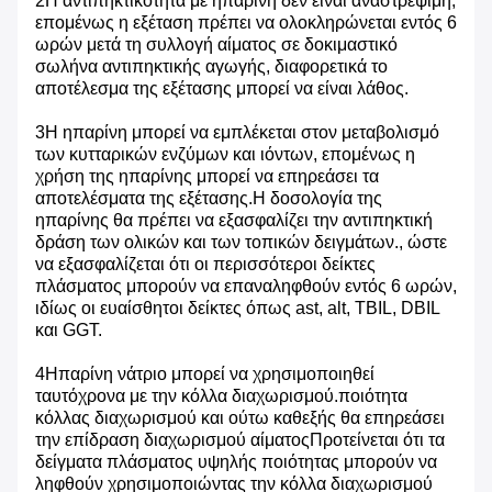
2Η αντιπηκτικότητα με ηπαρίνη δεν είναι αναστρέψιμη,
επομένως η εξέταση πρέπει να ολοκληρώνεται εντός 6
ωρών μετά τη συλλογή αίματος σε δοκιμαστικό
σωλήνα αντιπηκτικής αγωγής, διαφορετικά το
αποτέλεσμα της εξέτασης μπορεί να είναι λάθος.
3Η ηπαρίνη μπορεί να εμπλέκεται στον μεταβολισμό
των κυτταρικών ενζύμων και ιόντων, επομένως η
χρήση της ηπαρίνης μπορεί να επηρεάσει τα
αποτελέσματα της εξέτασης.Η δοσολογία της
ηπαρίνης θα πρέπει να εξασφαλίζει την αντιπηκτική
δράση των ολικών και των τοπικών δειγμάτων., ώστε
να εξασφαλίζεται ότι οι περισσότεροι δείκτες
πλάσματος μπορούν να επαναληφθούν εντός 6 ωρών,
ιδίως οι ευαίσθητοι δείκτες όπως ast, alt, TBIL, DBIL
και GGT.
4Ηπαρίνη νάτριο μπορεί να χρησιμοποιηθεί
ταυτόχρονα με την κόλλα διαχωρισμού.ποιότητα
κόλλας διαχωρισμού και ούτω καθεξής θα επηρεάσει
την επίδραση διαχωρισμού αίματοςΠροτείνεται ότι τα
δείγματα πλάσματος υψηλής ποιότητας μπορούν να
ληφθούν χρησιμοποιώντας την κόλλα διαχωρισμού