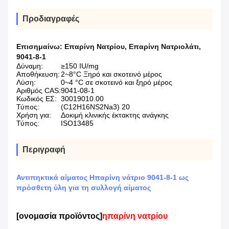
Προδιαγραφές
Επισημαίνω:
Επαρίνη Νατρίου
,
Επαρίνη Νατριολάτι
,
9041-8-1
Δύναμη:
≥150 IU/mg
Αποθήκευση:
2~8°C Ξηρό και σκοτεινό μέρος
Λύση:
0~4 °C σε σκοτεινό και ξηρό μέρος
Αριθμός CAS:
9041-08-1
Κωδικός ΕΣ:
30019010.00
Τύπος:
(C12H16NS2Na3) 20
Χρήση για:
Δοκιμή κλινικής έκτακτης ανάγκης
Τύπος:
ISO13485
Περιγραφή
Αντιπηκτικά αίματος Ηπαρίνη νάτριο 9041-8-1 ως
πρόσθετη ύλη για τη συλλογή αίματος
[ονομασία προϊόντος]
ηπαρίνη νατρίου