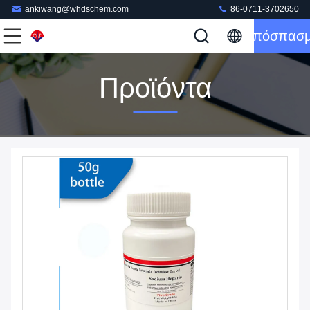
ankiwang@whdschem.com
86-0711-3702650
Απόσπασ
Προϊόντα