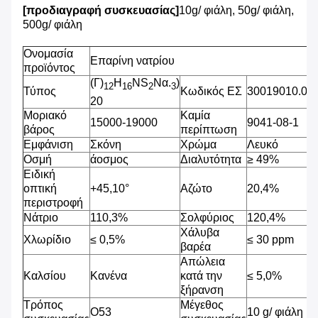
[προδιαγραφή συσκευασίας]
10g/ φιάλη, 50g/ φιάλη,
500g/ φιάλη
Ονομασία
Επαρίνη νατρίου
προϊόντος
(Γ)
H
NS
Να.
)
12
16
2
3
Τύπος
Κωδικός ΕΣ
30019010.00
20
Μοριακό
Καμία
15000-19000
9041-08-1
βάρος
περίπτωση
Εμφάνιση
Σκόνη
Χρώμα
Λευκό
Οσμή
άοσμος
Διαλυτότητα
≥ 49%
Ειδική
οπτική
+45,10°
Αζώτο
20,4%
περιστροφή
Νάτριο
110,3%
Σολφύριος
120,4%
Χάλυβα
Χλωρίδιο
≤ 0,5%
≤ 30 ppm
βαρέα
Απώλεια
Καλσίου
Κανένα
κατά την
≤ 5,0%
ξήρανση
Τρόπος
Μέγεθος
O53
10 g/ φιάλη