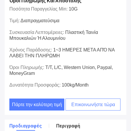
Όροι Πληρωμής Και Αποστολής
Ποσότητα Παραγγελίας Min:
10G
Τιμή:
Διαπραγματεύσιμα
Συσκευασία Λεπτομέρειες:
Πλαστική Ταινία
Μπουκαλιών Ή Αλουμινίου
Χρόνος Παράδοσης:
1~3 ΗΜΕΡΕΣ ΜΕΤΑ ΑΠΌ ΝΑ
ΛΑΒΕΙ ΤΗΝ ΠΛΗΡΩΜΗ
Όροι Πληρωμής:
T/T, L/C, Western Union, Paypal,
MoneyGram
Δυνατότητα Προσφοράς:
100kg/month
Πάρτε την καλύτερη τιμή
Επικοινωνήστε τώρα
Προδιαγραφές
Περιγραφή