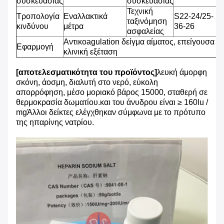
συσκευασίας
συσκευασίας
Τεχνική
Τροπολογία
Εναλλακτικά
S22-24/25-
ταξινόμηση
κινδύνου
μέτρα
36-26
ασφαλείας
Αντικοagulation δείγμα αίματος, επείγουσα
Εφαρμογή
κλινική εξέταση
[αποτελεσματικότητα του προϊόντος]
λευκή άμορφη
σκόνη, άοσμη, διαλυτή στο νερό, εύκολη
απορρόφηση, μέσο μοριακό βάρος 15000, σταθερή σε
θερμοκρασία δωματίου.και του άνυδρου είναι ≥ 160lu /
mgΆλλοι δείκτες ελέγχθηκαν σύμφωνα με το πρότυπο
της ηπαρίνης νατρίου.