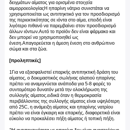
δειγμάτων αίματος για ορισμένα στοιχεία
αιμορροεολογίαςΗ ηπαρίνη νάτριο συνιστάται να
χρησιμοποιείται ως αντιπηκτικό για τον προσδιορισμό
της περιεκτικότητας σε ιόντα στο αίμα, επειδή είναι
λιγότερο πιθανό να παρεμβαίνει στον προσδιορισμό
άλλων ιόντων.Αυτό το προϊόν δεν είναι φάρμακο και
δεν μπορεί να χρησιμοποιηθεί ως
ένεση.Απαγορεύεται η άμεση ένεση στο ανθρώπινο
σώμα και στα ζώα.
[προληπτικές]
1Για να εξασφαλιστεί επαρκής αντιπηκτική δράση του
αίματος, ο δοκιμαστικός σωλήνας αλατιού ηπαρίνης
πρέπει να αναμιγνύεται ανάποδα για 5-8 φορές το
συντομότερο δυνατόν μετά την ολοκλήρωση της
συλλογής αίματος.ειδικά όταν η θερμοκρασία
περιβάλλοντος της συλλογής αίματος είναι υψηλότερη
από 25C, η ανάμειξη αίματος και ηπαρίνης νατρίου
πρέπει να είναι έγκαιρη και επαρκής, διαφορετικά είναι
εύκολο να προκαλέσει πήξη αίματος ή τοπική πήξη.