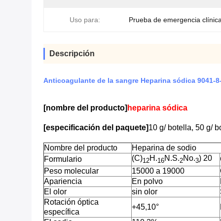
Uso para:
Prueba de emergencia clínic
Descripción
Anticoagulante de la sangre Heparina sódica 9041-8-
[nombre del producto]
heparina sódica
[especificación del paquete]
10 g/ botella, 50 g/ b
Nombre del producto
Heparina de sodio
(C)
H.
N.S.
No.
) 20
Formulario
12
16
2
3
Peso molecular
15000 a 19000
Apariencia
En polvo
El olor
sin olor
Rotación óptica
+45,10°
específica