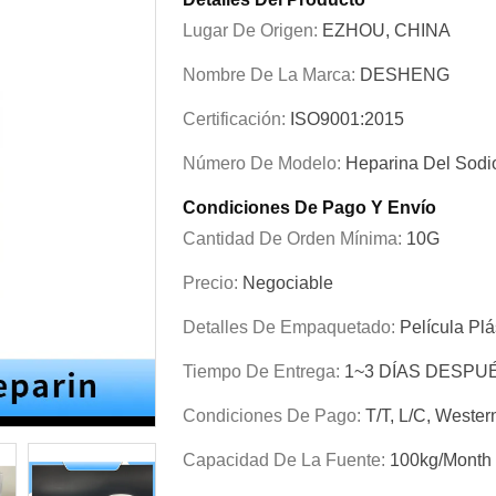
Lugar De Origen:
EZHOU, CHINA
Nombre De La Marca:
DESHENG
Certificación:
ISO9001:2015
Número De Modelo:
Heparina Del Sodi
Condiciones De Pago Y Envío
Cantidad De Orden Mínima:
10G
Precio:
Negociable
Detalles De Empaquetado:
Película Plá
Tiempo De Entrega:
1~3 DÍAS DESPU
Condiciones De Pago:
T/T, L/C, Weste
Capacidad De La Fuente:
100kg/month