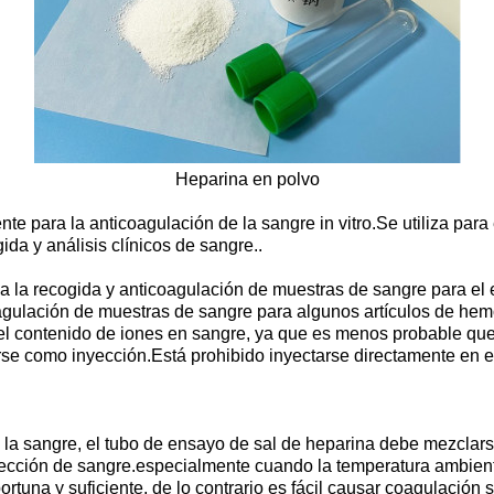
Heparina en polvo
nte para la anticoagulación de la sangre in vitro.Se utiliza par
ida y análisis clínicos de sangre..
 a la recogida y anticoagulación de muestras de sangre para e
oagulación de muestras de sangre para algunos artículos de he
l contenido de iones en sangre, ya que es menos probable que i
rse como inyección.Está prohibido inyectarse directamente en 
e la sangre, el tubo de ensayo de sal de heparina debe mezclar
ección de sangre.especialmente cuando la temperatura ambiente
tuna y suficiente, de lo contrario es fácil causar coagulación 