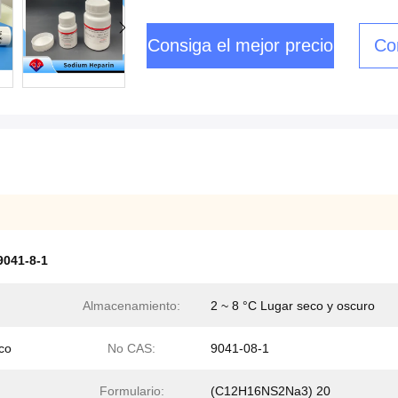
Consiga el mejor precio
Co
9041-8-1
Almacenamiento:
2 ~ 8 °C Lugar seco y oscuro
eco
No CAS:
9041-08-1
Formulario:
(C12H16NS2Na3) 20