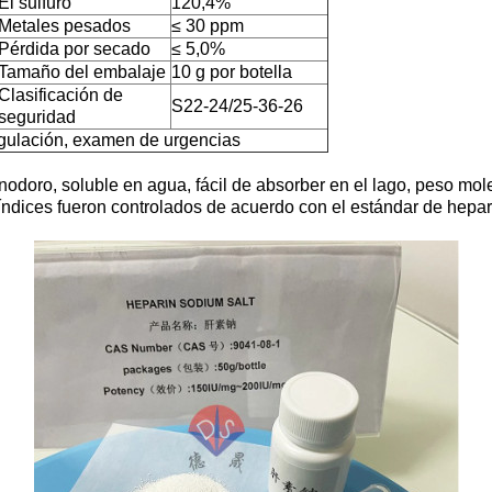
El sulfuro
120,4%
Metales pesados
≤ 30 ppm
Pérdida por secado
≤ 5,0%
Tamaño del embalaje
10 g por botella
Clasificación de
S22-24/25-36-26
seguridad
ogulación, examen de urgencias
nodoro, soluble en agua, fácil de absorber en el lago, peso mo
 índices fueron controlados de acuerdo con el estándar de hepar