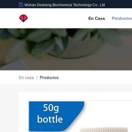
Wuhan Desheng Biochemical Technology Co., Ltd
En Casa
Producto
En casa
/
Productos