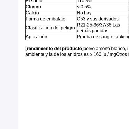
El sodio
110,3%
Cloruro
≤ 0,5%
Calcio
No hay
Forma de embalaje
O53 y sus derivados
R21-25-36/37/38 Las
Clasificación del peligro
demás partidas
Aplicación
Prueba de sangre, antic
[rendimiento del producto]
polvo amorfo blanco, i
ambiente.y la de los anidros es ≥ 160 lu / mgOtros