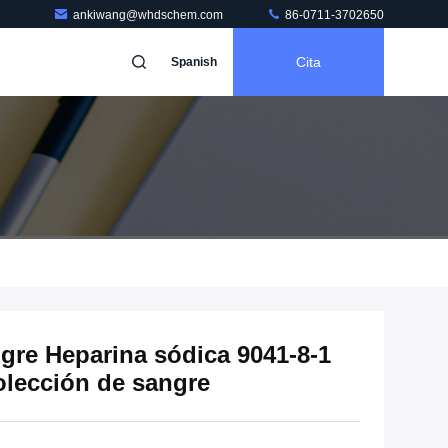
ankiwang@whdschem.com
86-0711-3702650
Cita
Spanish
ngre Heparina sódica 9041-8-1
olección de sangre