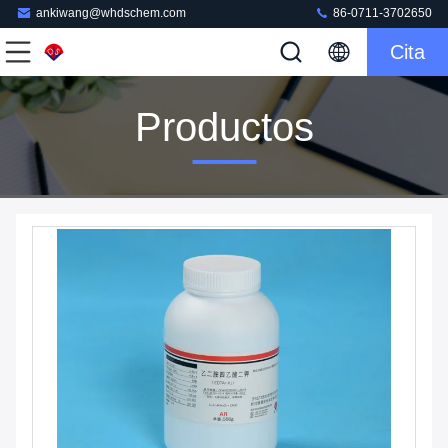
ankiwang@whdschem.com
86-0711-3702650
Cita
Productos