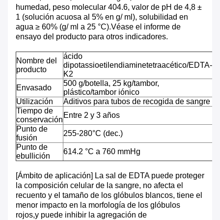
humedad, peso molecular 404.6, valor de pH de 4,8 ±
1 (solución acuosa al 5% en g/ ml), solubilidad en
agua ≥ 60% (g/ ml a 25 °C).Véase el informe de
ensayo del producto para otros indicadores.
ácido
Nombre del
dipotassioetilendiaminetetraacético/EDTA-
producto
K2
500 g/botella, 25 kg/tambor,
Envasado
plástico/tambor iónico
Utilización
Aditivos para tubos de recogida de sangre
Tiempo de
Entre 2 y 3 años
conservación
Punto de
255-280°C (dec.)
fusión
Punto de
614.2 °C a 760 mmHg
ebullición
[Ámbito de aplicación] La sal de EDTA puede proteger
la composición celular de la sangre, no afecta el
recuento y el tamaño de los glóbulos blancos, tiene el
menor impacto en la morfología de los glóbulos
rojos,y puede inhibir la agregación de