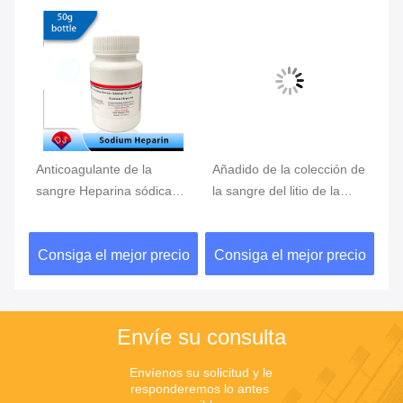
Anticoagulante de la
Añadido de la colección de
Po
TA
sangre Heparina sódica
la sangre del litio de la
sa
e
9041-8-1 como aditivo
heparina, anticoagulante
ac
para la recolección de
de la sangre, CAS9045-
ef
io
Consiga el mejor precio
Consiga el mejor precio
C
sangre
22-1
co
Envíe su consulta
Envíenos su solicitud y le 
responderemos lo antes 