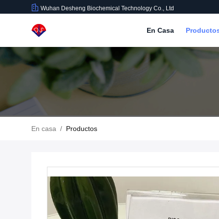
Wuhan Desheng Biochemical Technology Co., Ltd
En Casa
Producto
En casa
/
Productos