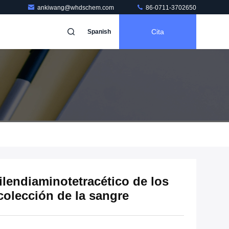
ankiwang@whdschem.com
86-0711-3702650
Cita
Spanish
tilendiaminotetracético de los
colección de la sangre