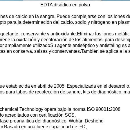
EDTA disódico en polvo
ones de calcio en la sangre. Puede complejarse con los iones de
to para la determinación del calcio, sodio y nitrógeno en plas
elante, conservante y antioxidante.Eliminar los iones metálico
eviene la oxidación y decoloración de los alimentos, para desem
or ampliamente utilizadoSu agente antiséptico y antistaling es a
utas en conserva, salsas y conservantes.También se aplica a la a
tablecida en abril de 2005. Especializada en el desarrollo, 
os para tubos de recolección de sangre, kits de diagnóstico, ma
hemical Technology opera bajo la norma ISO 90001:2008
do acreditados con certificación SGS.
a fase preanalítica del diagnóstico, Wuhan Desheng
r.Basado en una fuerte capacidad de I+D,