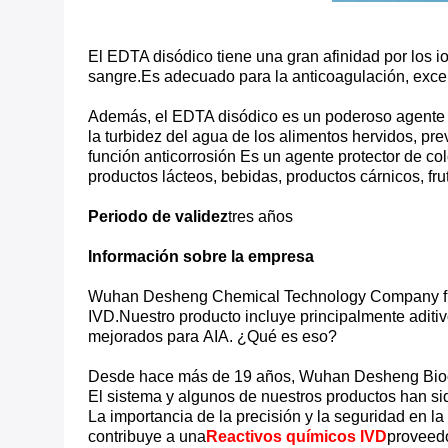
El EDTA disódico tiene una gran afinidad por los i
sangre.Es adecuado para la anticoagulación, excep
Además, el EDTA disódico es un poderoso agente qu
la turbidez del agua de los alimentos hervidos, pr
función anticorrosión Es un agente protector de col
productos lácteos, bebidas, productos cárnicos, fr
Periodo de validez
tres años
Información sobre la empresa
Wuhan Desheng Chemical Technology Company fue es
IVD.Nuestro producto incluye principalmente aditiv
mejorados para
AIA. ¿Qué es eso?
Desde hace más de 19 años, Wuhan Desheng Bioc
El sistema y algunos de nuestros productos han si
La importancia de la precisión y la seguridad en l
contribuye a una
Reactivos químicos IVD
proveedo