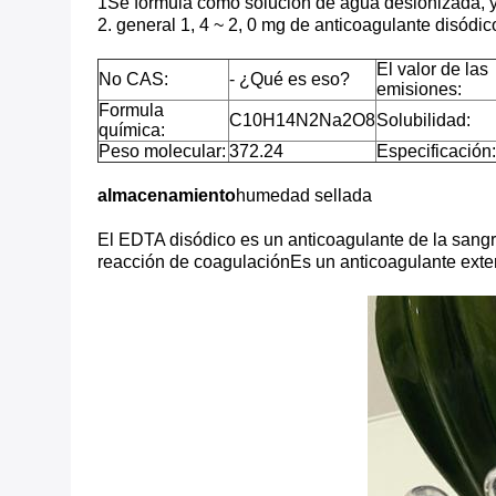
1Se formula como solución de agua desionizada, y
2. general 1, 4 ~ 2, 0 mg de anticoagulante disódi
El valor de las
No CAS:
- ¿Qué es eso?
emisiones:
Formula
C10H14N2Na2O8
Solubilidad:
química:
Peso molecular:
372.24
Especificación:
almacenamiento
humedad sellada
El EDTA disódico es un anticoagulante de la sangr
reacción de coagulaciónEs un anticoagulante extern