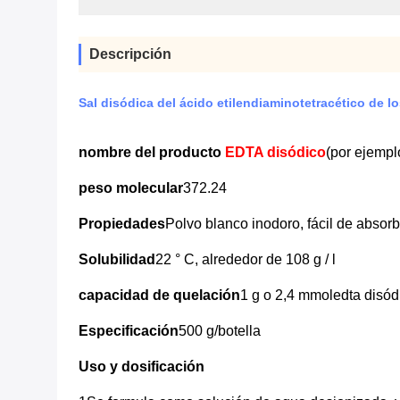
Descripción
Sal disódica del ácido etilendiaminotetracético de l
nombre del producto
EDTA disódico
(por ejempl
peso molecular
372.24
Propiedades
Polvo blanco inodoro, fácil de absor
Solubilidad
22 ° C, alrededor de 108 g / l
capacidad de quelación
1 g o 2,4 mmoledta disód
Especificación
500 g/botella
Uso y dosificación