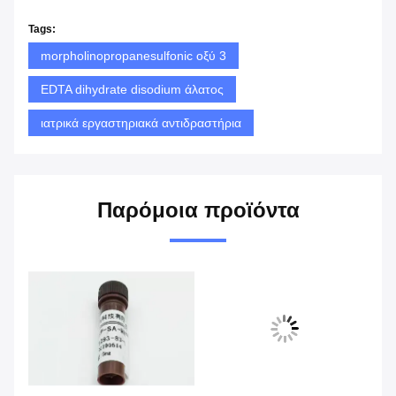
Tags:
morpholinopropanesulfonic οξύ 3
EDTA dihydrate disodium άλατος
ιατρικά εργαστηριακά αντιδραστήρια
Παρόμοια προϊόντα