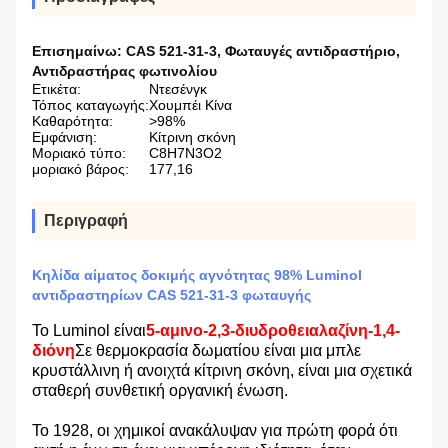
Επισημαίνω:
CAS 521-31-3
,
Φωταυγές αντιδραστήριο
,
Αντιδραστήρας φωτινολίου
Ετικέτα:
Ντεσένγκ
Τόπος καταγωγής:
Χουμπέι Κίνα
Καθαρότητα:
>98%
Εμφάνιση:
Κίτρινη σκόνη
Μοριακό τύπο:
C8H7N3O2
μοριακό βάρος:
177,16
Περιγραφή
Κηλίδα αίματος δοκιμής αγνότητας 98% Luminol
αντιδραστηρίων CAS 521-31-3 φωταυγής
Το Luminol είναι
5-αμινο-2,3-διυδροθειαλαζίνη-1,4-
διόνη
Σε θερμοκρασία δωματίου είναι μια μπλε
κρυστάλλινη ή ανοιχτά κίτρινη σκόνη, είναι μια σχετικά
σταθερή συνθετική οργανική ένωση.
Το 1928, οι χημικοί ανακάλυψαν για πρώτη φορά ότι