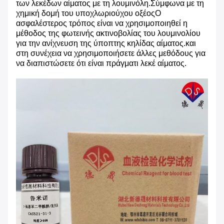
των λεκέδων αίματος με τη λουμινόλη.Σύμφωνα με τη
χημική δομή του υποχλωριούχου οξέοςΟ
ασφαλέστερος τρόπος είναι να χρησιμοποιηθεί η
μέθοδος της φωτεινής ακτινοβολίας του λουμινολίου
για την ανίχνευση της ύποπτης κηλίδας αίματος.και
στη συνέχεια να χρησιμοποιήσετε άλλες μεθόδους για
να διαπιστώσετε ότι είναι πράγματι λεκέ αίματος.