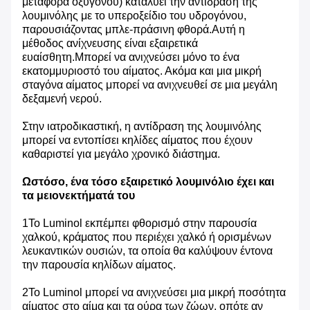
μεταφορά οξυγόνου) καταλύει την αντίδραση της
λουμινόλης με το υπεροξείδιο του υδρογόνου,
παρουσιάζοντας μπλε-πράσινη φθορά.Αυτή η
μέθοδος ανίχνευσης είναι εξαιρετικά
ευαίσθητη.Μπορεί να ανιχνεύσει μόνο το ένα
εκατομμυριοστό του αίματος. Ακόμα και μια μικρή
σταγόνα αίματος μπορεί να ανιχνευθεί σε μια μεγάλη
δεξαμενή νερού.
Στην ιατροδικαστική, η αντίδραση της λουμινόλης
μπορεί να εντοπίσει κηλίδες αίματος που έχουν
καθαριστεί για μεγάλο χρονικό διάστημα.
Ωστόσο, ένα τόσο εξαιρετικό λουμινόλιο έχει και
τα μειονεκτήματά του
1Το Luminol εκπέμπει φθορισμό στην παρουσία
χαλκού, κράματος που περιέχει χαλκό ή ορισμένων
λευκαντικών ουσιών, τα οποία θα καλύψουν έντονα
την παρουσία κηλίδων αίματος.
2Το Luminol μπορεί να ανιχνεύσει μια μικρή ποσότητα
αίματος στο αίμα και τα ούρα των ζώων, οπότε αν