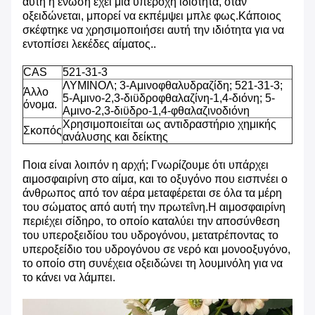
αυτή η ένωση έχει μια υπέροχη ιδιότητα, όταν
οξειδώνεται, μπορεί να εκπέμψει μπλε φως.Κάποιος
σκέφτηκε να χρησιμοποιήσει αυτή την ιδιότητα για να
εντοπίσει λεκέδες αίματος..
CAS
521-31-3
ΛΥΜΙΝΟΛ; 3-Αμινοφθαλυδραζίδη; 521-31-3;
Άλλο
5-Αμινο-2,3-διϋδροφθαλαζίνη-1,4-διόνη; 5-
όνομα.
Αμινο-2,3-διϋδρο-1,4-φθαλαζινοδιόνη
Χρησιμοποιείται ως αντιδραστήριο χημικής
Σκοπός
ανάλυσης και δείκτης
Ποια είναι λοιπόν η αρχή; Γνωρίζουμε ότι υπάρχει
αιμοσφαιρίνη στο αίμα, και το οξυγόνο που εισπνέει ο
άνθρωπος από τον αέρα μεταφέρεται σε όλα τα μέρη
του σώματος από αυτή την πρωτεΐνη.Η αιμοσφαιρίνη
περιέχει σίδηρο, το οποίο καταλύει την αποσύνθεση
του υπεροξειδίου του υδρογόνου, μετατρέποντας το
υπεροξείδιο του υδρογόνου σε νερό και μονοοξυγόνο,
το οποίο στη συνέχεια οξειδώνει τη λουμινόλη για να
το κάνει να λάμπει.