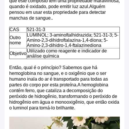
que este composto tem uma propriedade maravilhosa,
quando é oxidado, pode emitir luz azul.Alguém
pensou em usar esta propriedade para detectar
manchas de sangue..
CAS
521-31-3
LUMINOL; 3-aminoftalhidrazida; 521-31-3; 5-
Outro
Amino-2,3-dihidroftalazina-1,4-diona; 5-
nome
Amino-2,3-dihidro-1,4-ftalazinediona
Utilizado como reagente e indicador de
Objetivo
análise química
Então, qual é o princípio? Sabemos que há
hemoglobina no sangue, e o oxigênio que o ser
humano inala do ar é transportado para todas as
partes do corpo por esta proteína.A hemoglobina
contém ferro, que cataliza a decomposição do
peróxido de hidrogênio, transformando o peróxido de
hidrogênio em água e monooxigênio, que então oxida
o luminol para torná-lo brilhante.