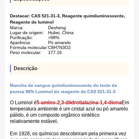
Destacar:
CAS 521-31-3
,
Reagente quimiluminescente
,
Reagente de luminol
Marca:
Desheng
Lugar de origem:
Hubei, China
Purificação:
>98%
Aparência:
Pó amarelo
Fórmula molecular:
C8H7N3O2
Peso molecular:
177.16
Descrição
Mancha de sangue quimiluminescente do teste da
pureza 98% Luminol do reagente de CAS 521-31-3
O Luminol é
5-amino-2,3-diidrotialazina-1,4-diona
Em
temperatura ambiente é um cristal azul ou pó amarelo
pálido, é um composto orgânico sintético
relativamente estável.
Em 1928, os químicos descobriram pela primeira vez