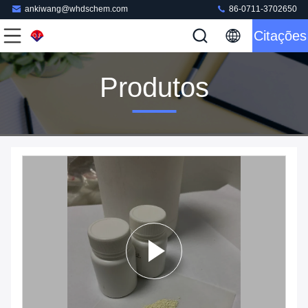
ankiwang@whdschem.com
86-0711-3702650
Citações
Produtos