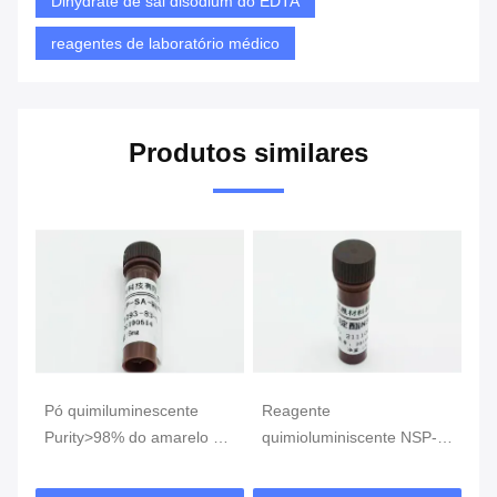
Dihydrate de sal disodium do EDTA
reagentes de laboratório médico
Produtos similares
o
Pó quimiluminescente
Reagente
Re
-
Purity>98% do amarelo do
quimioluminiscente NSP-
Qu
ta
reagente NSP-SA-NHS
SA CAS 211106-69-3 Pó
D
CAS199293-83-9
amarelo ou sólido
64