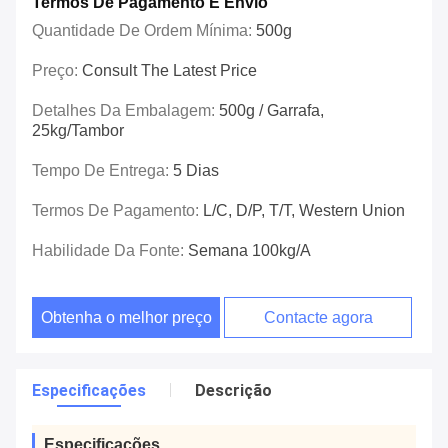
Termos De Pagamento E Envio
Quantidade De Ordem Mínima:
500g
Preço:
Consult The Latest Price
Detalhes Da Embalagem:
500g / Garrafa,
25kg/tambor
Tempo De Entrega:
5 Dias
Termos De Pagamento:
L/C, D/P, T/T, Western Union
Habilidade Da Fonte:
Semana 100kg/A
Obtenha o melhor preço
Contacte agora
Especificações
Descrição
Especificações