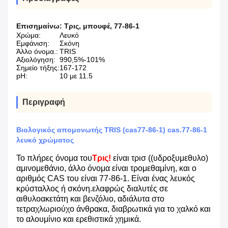
Επισημαίνω:
Τρις
,
μπουφέ
,
77-86-1
Χρώμα:
Λευκό
Εμφάνιση:
Σκόνη
Άλλο όνομα.:
TRIS
Αξιολόγηση:
990,5%-101%
Σημείο τήξης:
167-172
pH:
10 με 11.5
Περιγραφή
Βιολογικός απομονωτής TRIS (cas77-86-1) cas.77-86-1
λευκό χρώματος
Το πλήρες όνομα του
Τρις!
είναι τρισ ((υδροξυμεθυλο)
αμινομεθάνιο, άλλο όνομα είναι τρομεθαμίνη, και ο
αριθμός CAS του είναι 77-86-1. Είναι ένας λευκός
κρύσταλλος ή σκόνη.ελαφρώς διαλυτές σε
αιθυλοακετάτη και βενζόλιο, αδιάλυτα στο
τετραχλωριούχο άνθρακα, διαβρωτικά για το χαλκό και
το αλουμίνιο και ερεθιστικά χημικά.