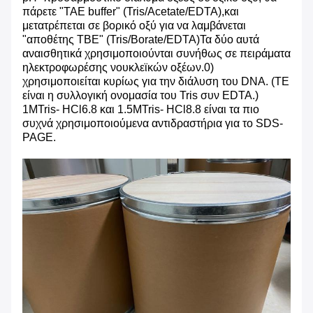
πάρετε "TAE buffer" (Tris/Acetate/EDTA),και
μετατρέπεται σε βορικό οξύ για να λαμβάνεται
"αποθέτης TBE" (Tris/Borate/EDTA)Τα δύο αυτά
αναισθητικά χρησιμοποιούνται συνήθως σε πειράματα
ηλεκτροφωρέσης νουκλεϊκών οξέων.0)
χρησιμοποιείται κυρίως για την διάλυση του DNA. (TE
είναι η συλλογική ονομασία του Tris συν EDTA.)
1MTris- HCl6.8 και 1.5MTris- HCl8.8 είναι τα πιο
συχνά χρησιμοποιούμενα αντιδραστήρια για το SDS-
PAGE.