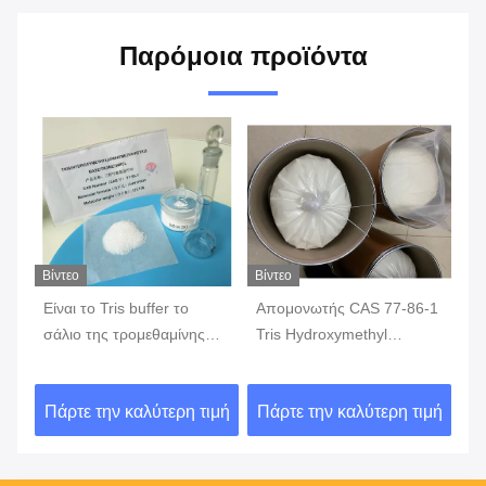
Παρόμοια προϊόντα
Βίντεο
Βίντεο
Βίν
Είναι το Tris buffer το
Απομονωτής CAS 77-86-1
77
σάλιο της τρομεθαμίνης
Tris Hydroxymethyl
Tr
CAS 77-86-1 ένα σταθερό
Aminomethane ρυθμιστικά
αι
βιολογικό buffer;
διαλύμματα Tris
ιμή
Πάρτε την καλύτερη τιμή
Πάρτε την καλύτερη τιμή
Πά