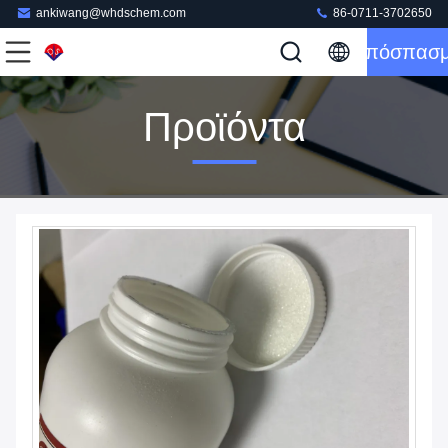
ankiwang@whdschem.com
86-0711-3702650
Απόσπασ
Προϊόντα