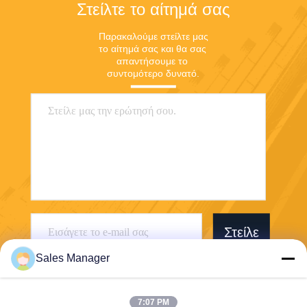
Στείλτε το αίτημά σας
Παρακαλούμε στείλτε μας 
το αίτημά σας και θα σας 
απαντήσουμε το 
συντομότερο δυνατό.
Στείλε
Sales Manager
7:07 PM