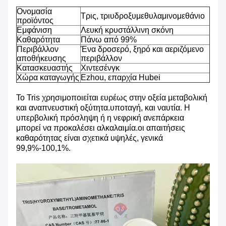
Ονομασία
Τρις, τριυδροξυμεθυλαμινομεθάνιο
προϊόντος
Εμφάνιση
Λευκή κρυστάλλινη σκόνη
Καθαρότητα
Πάνω από 99%
Περιβάλλον
Ένα δροσερό, ξηρό και αεριζόμενο
αποθήκευσης
περιβάλλον
Κατασκευαστής
Χιντεσένγκ
Χώρα καταγωγής
Ezhou, επαρχία Hubei
Το Tris χρησιμοποιείται ευρέως στην οξεία μεταβολική
και αναπνευστική οξύτητα.υποταγή, και ναυτία. Η
υπερβολική πρόσληψη ή η νεφρική ανεπάρκεια
μπορεί να προκαλέσει αλκαλαιμία.οι απαιτήσεις
καθαρότητας είναι σχετικά υψηλές, γενικά
99,9%-100,1%.