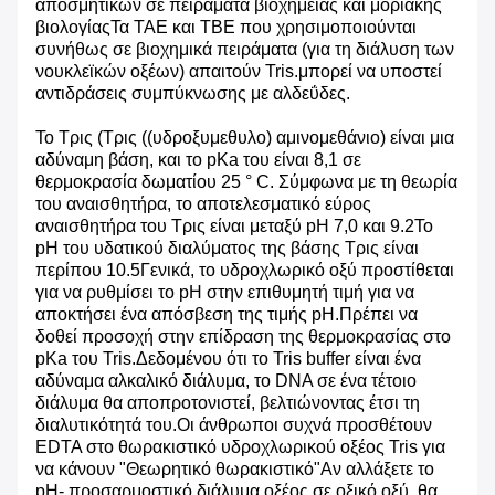
αποσμητικών σε πειράματα βιοχημείας και μοριακής
βιολογίαςΤα TAE και TBE που χρησιμοποιούνται
συνήθως σε βιοχημικά πειράματα (για τη διάλυση των
νουκλεϊκών οξέων) απαιτούν Tris.μπορεί να υποστεί
αντιδράσεις συμπύκνωσης με αλδεΰδες.
Το Τρις (Τρις ((υδροξυμεθυλο) αμινομεθάνιο) είναι μια
αδύναμη βάση, και το pKa του είναι 8,1 σε
θερμοκρασία δωματίου 25 ° C. Σύμφωνα με τη θεωρία
του αναισθητήρα, το αποτελεσματικό εύρος
αναισθητήρα του Τρις είναι μεταξύ pH 7,0 και 9.2Το
pH του υδατικού διαλύματος της βάσης Τρις είναι
περίπου 10.5Γενικά, το υδροχλωρικό οξύ προστίθεται
για να ρυθμίσει το pH στην επιθυμητή τιμή για να
αποκτήσει ένα απόσβεση της τιμής pH.Πρέπει να
δοθεί προσοχή στην επίδραση της θερμοκρασίας στο
pKa του Tris.Δεδομένου ότι το Tris buffer είναι ένα
αδύναμα αλκαλικό διάλυμα, το DNA σε ένα τέτοιο
διάλυμα θα αποπροτονιστεί, βελτιώνοντας έτσι τη
διαλυτικότητά του.Οι άνθρωποι συχνά προσθέτουν
EDTA στο θωρακιστικό υδροχλωρικού οξέος Tris για
να κάνουν "Θεωρητικό θωρακιστικό"Αν αλλάξετε το
pH- προσαρμοστικό διάλυμα οξέος σε οξικό οξύ, θα