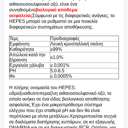
αιθανουσουλφονικό οξύ, είναι ένα
συνηθισμένο
βιολογικό απόθεμα
ασφαλείας
Σύμφωνα με τις διαφορετικές ανάγκες, το
HEPES μπορεί να ρυθμιστεί σε μια ποικιλία
διαφορετικών συστημάτων αποθήκευσης.
Τεμς
Προδιαγραφές
Εμφάνιση
Λευκή κρυσταλλική σκόνη
Καθαρότητα
≥99%
Απώλεια κατά την
≤1,0%
ξήρανση
Εργαλεία χάλυβα
≤ 0,001%
PH
5.0-6.5
Φε
≤ 0,0005%
Η πλήρης ονομασία του HEPES:
υδροξυαιθυλπιπεραζίνη αιθανοσουλφονικό οξύ, το
οποίο ανήκει σε ένα είδος βιολογικού αποθέτησης
ασφαλείας.Έχει ένα μακροπρόθεσμο σύστημα
ελέγχου που έχει σταθερό pH και δεν θα είναι
περίπλοκο με ιόντα μετάλλων.Χρησιμοποιείται συχνά
σε διαλύματα διατήρησης κυττάρων, σε κιτ εξαγωγής
DNA/RNA και σε κιτ διαγνωστικής PCR. Ωστόσο, για