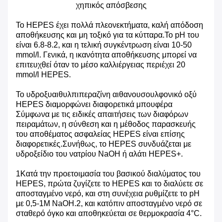
χηπικός απόσβεσης
Το HEPES έχει πολλά πλεονεκτήματα, καλή απόδοση
αποθήκευσης και μη τοξικό για τα κύτταρα.Το pH του
είναι 6.8-8.2, και η τελική συγκέντρωση είναι 10-50
mmol/l. Γενικά, η ικανότητα αποθήκευσης μπορεί να
επιτευχθεί όταν το μέσο καλλιέργειας περιέχει 20
mmol/l HEPES.
Το υδροξυαιθυλπιπεραζίνη αιθανουσουλφονικό οξύ
HEPES διαμορφώνει διαφορετικά μπουφέρα
Σύμφωνα με τις ειδικές απαιτήσεις των διαφόρων
πειραμάτων, η σύνθεση και η μέθοδος παρασκευής
του αποθέματος ασφαλείας HEPES είναι επίσης
διαφορετικές.Συνήθως, το HEPES συνδυάζεται με
υδροξείδιο του νατρίου NaOH ή αλάτι HEPES+.
1Κατά την προετοιμασία του βασικού διαλύματος του
HEPES, πρώτα ζυγίζετε το HEPES και το διαλύετε σε
αποσταγμένο νερό, και στη συνέχεια ρυθμίζετε το pH
με 0,5-1M NaOH.2, και κατόπιν αποσταγμένο νερό σε
σταθερό όγκο και αποθηκεύεται σε θερμοκρασία 4°C.