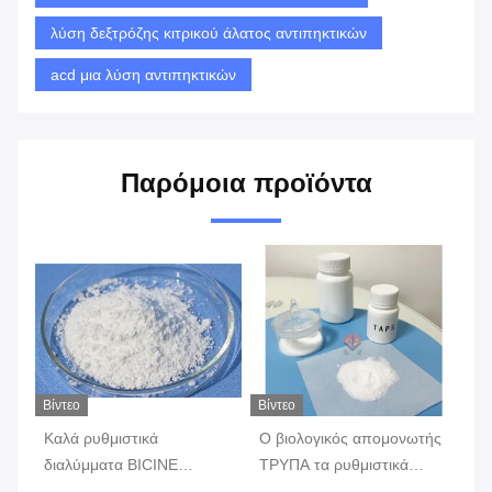
λύση δεξτρόζης κιτρικού άλατος αντιπηκτικών
acd μια λύση αντιπηκτικών
Παρόμοια προϊόντα
Βίντεο
Βίντεο
Καλά ρυθμιστικά
Ο βιολογικός απομονωτής
Τα
διαλύμματα BICINE
ΤΡΥΠΑ τα ρυθμιστικά
δι
cas150-25-4 άσπρο
διαλύμματα, cas29915-38-
ca