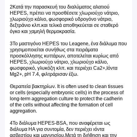
2Κατά την παρασκευή του διαλύματος αλατιού
HEPES, πρέπει να προσθέσετε χλωριούχο νάτριο,
χλωριούχο κάλιο, φωσφορικό υδρογόνο νάτριο,
δεξτράνιο κλπ.και τελικά αποθηκεύεται σε σταθερό
όγκο και χαμηλή θερμοκρασία.
3Το μαστιγόνο HEPES του Leagene, ένα διάλυμα που
χρησιμοποιείται συνήθως στα πειράματα
προσκόλλησης κυττάρων, αποτελείται κυρίως από
HEPES, χλωριούχο νάτριο, χλωριούχο κάλιο,
φωσφορικό, γλυκόζη κλπ. και περιέχει Ca2+,Ιόντα
Mg2+, pH 7.4, φιλτράρισαν έξω.
Θεραπεία βακτηρίων. It is often used to clean tissues
or cells (especially embryonic cells) in the process of
long-term aggregation culture to protect the cadherin
of the cells without affecting the formation of cell
aggregation.
4Το διάλυμα HEPES-BSA, που αναφέρεται ως
διάλυμα HA για συντομία, δεν περιέχει ιόντα
ασβεστίου και μαγνησίου.Μετά τη διήθηση και την