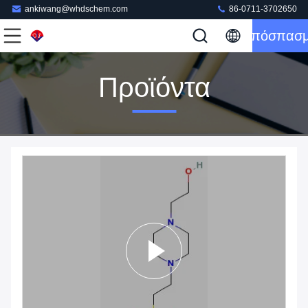
ankiwang@whdschem.com
86-0711-3702650
Απόσπασ
Προϊόντα