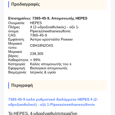
Προδιαγραφές
Επισημαίνω:
7365-45-9
,
Απομονωτής HEPES
Ονομασία:
HEPES
Πλήρες
4 (2-υδροξυαιθυλικός) - οξύ 1-
όνομα:
Piperazineethanesulfonic
CAS:
7365-45-9
Εμφάνιση:
Άσπρο κρύσταλλο Powxer
Μοριακό
C8H18N2O4S
τύπο:
Μοριακό
238,305
βάρος:
Καθαρότητα:
> 99%
Κατηγορία:
Καλός απομονωτής του s
Εφαρμογή:
Βιολογικοί απομονωτές
Βιομηχανία:
Ιατρικός & υγεία
Περιγραφή
7365-45-9 καλά ρυθμιστικά διαλύμματα HEPES 4 (2-
υδροξυαιθυλικό) - οξύ 1-Piperazineethanesulfonic
Το HEPES, 4-υδροξυαιθυλπιπεραζίνη