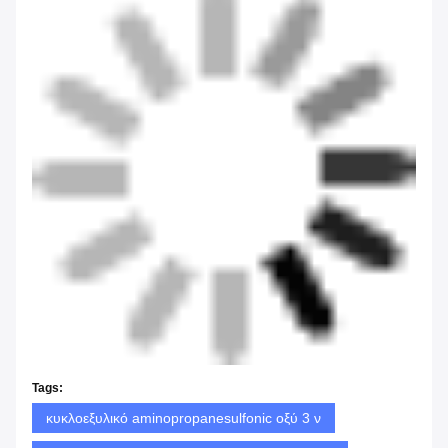
Tags:
κυκλοεξυλικό aminopropanesulfonic οξύ 3 ν