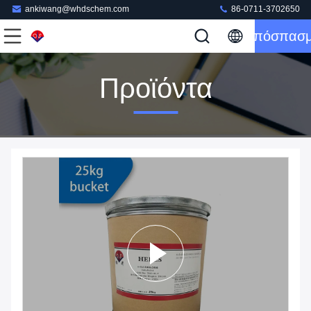
ankiwang@whdschem.com
86-0711-3702650
Απόσπασ
Προϊόντα