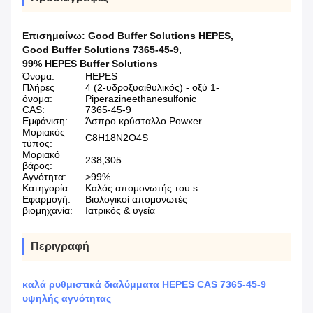
Επισημαίνω:
Good Buffer Solutions HEPES
,
Good Buffer Solutions 7365-45-9
,
99% HEPES Buffer Solutions
Όνομα:
HEPES
Πλήρες
4 (2-υδροξυαιθυλικός) - οξύ 1-
όνομα:
Piperazineethanesulfonic
CAS:
7365-45-9
Εμφάνιση:
Άσπρο κρύσταλλο Powxer
Μοριακός
C8H18N2O4S
τύπος:
Μοριακό
238,305
βάρος:
Αγνότητα:
>99%
Κατηγορία:
Καλός απομονωτής του s
Εφαρμογή:
Βιολογικοί απομονωτές
βιομηχανία:
Ιατρικός & υγεία
Περιγραφή
καλά ρυθμιστικά διαλύμματα HEPES CAS 7365-45-9
υψηλής αγνότητας