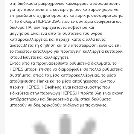
στη διαδικασία μακροχρόνιας καλλιέργειας συσσωμάτωσης
για την προστασία της καντερίνης των κυττάρων χωρίς να
επηρεάζεται ο σχηματισμός της κυτταρικής συσσωμάτωσης.
4. Το διάλυμα HEPES-BSA, που εν συντομία αναφέρεται ως
διάλυμα HA, δεν περιέχει ιόντα ασβεστίου και
μαγνησίου.Είναι ένα από τα συστατικά του υγρού
κυτταροκαλλιέργειας και περιέχει κάποια άλλα ιόντα
άλατος.Μετά τη διήθηση και την αποστείρωση, είναι ως επί
το πλείστον κατάλληλο για πρωτογενή καλλιέργεια κυττάρων
ιστού.Πλύνετε και καλλιεργήστε.
Εκτός από τα προαναφερθέντα ρυθμιστικά διαλύματα, το
HEPES μπορεί επίσης να διαμορφωθεί σε πολλά ρυθμιστικά
συστήματα, όπως το μέσο κυτταροκαλλιέργειας, το μέσο
αποθήκευσης Hanks και το μέσο αποθήκευσης ιών που
περιέχει HEPES.Η Desheng είναι κατασκευαστής που
ειδικεύεται στην παραγωγή HEPES.Η πρώτη ύλη είναι σκόνη
αντιδραστηρίου και διαφορετικά ρυθμιστικά διαλύματα
μπορούν να διαμορφωθούν ανάλογα με τις ανάγκες.