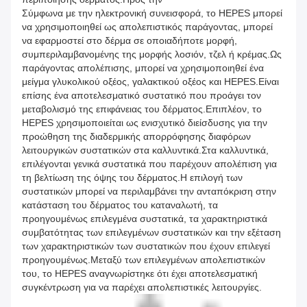
Σύμφωνα με την ηλεκτρονική συνεισφορά, το HEPES μπορεί
να χρησιμοποιηθεί ως απολεπιστικός παράγοντας, μπορεί
να εφαρμοστεί στο δέρμα σε οποιαδήποτε μορφή,
συμπεριλαμβανομένης της μορφής λοσιόν, τζελ ή κρέμας.Ως
παράγοντας απολέπισης, μπορεί να χρησιμοποιηθεί ένα
μείγμα γλυκολικού οξέος, γαλακτικού οξέος και HEPES.Είναι
επίσης ένα αποτελεσματικό συστατικό που προάγει τον
μεταβολισμό της επιφάνειας του δέρματος.Επιπλέον, το
HEPES χρησιμοποιείται ως ενισχυτικό διείσδυσης για την
προώθηση της διαδερμικής απορρόφησης διαφόρων
λειτουργικών συστατικών στα καλλυντικά.Στα καλλυντικά,
επιλέγονται γενικά συστατικά που παρέχουν απολέπιση για
τη βελτίωση της όψης του δέρματος.Η επιλογή των
συστατικών μπορεί να περιλαμβάνει την ανταπόκριση στην
κατάσταση του δέρματος του καταναλωτή, τα
προηγουμένως επιλεγμένα συστατικά, τα χαρακτηριστικά
συμβατότητας των επιλεγμένων συστατικών και την εξέταση
των χαρακτηριστικών των συστατικών που έχουν επιλεγεί
προηγουμένως.Μεταξύ των επιλεγμένων απολεπιστικών
του, το HEPES αναγνωρίστηκε ότι έχει αποτελεσματική
συγκέντρωση για να παρέχει απολεπιστικές λειτουργίες.