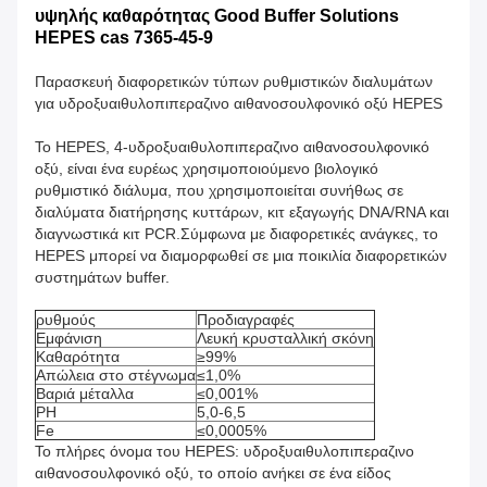
υψηλής καθαρότητας Good Buffer Solutions
HEPES cas 7365-45-9
Παρασκευή διαφορετικών τύπων ρυθμιστικών διαλυμάτων
για υδροξυαιθυλοπιπεραζινο αιθανοσουλφονικό οξύ HEPES
Το HEPES, 4-υδροξυαιθυλοπιπεραζινο αιθανοσουλφονικό
οξύ, είναι ένα ευρέως χρησιμοποιούμενο βιολογικό
ρυθμιστικό διάλυμα, που χρησιμοποιείται συνήθως σε
διαλύματα διατήρησης κυττάρων, κιτ εξαγωγής DNA/RNA και
διαγνωστικά κιτ PCR.Σύμφωνα με διαφορετικές ανάγκες, το
HEPES μπορεί να διαμορφωθεί σε μια ποικιλία διαφορετικών
συστημάτων buffer.
ρυθμούς
Προδιαγραφές
Εμφάνιση
Λευκή κρυσταλλική σκόνη
Καθαρότητα
≥99%
Απώλεια στο στέγνωμα
≤1,0%
Βαριά μέταλλα
≤0,001%
PH
5,0-6,5
Fe
≤0,0005%
Το πλήρες όνομα του HEPES: υδροξυαιθυλοπιπεραζινο
αιθανοσουλφονικό οξύ, το οποίο ανήκει σε ένα είδος