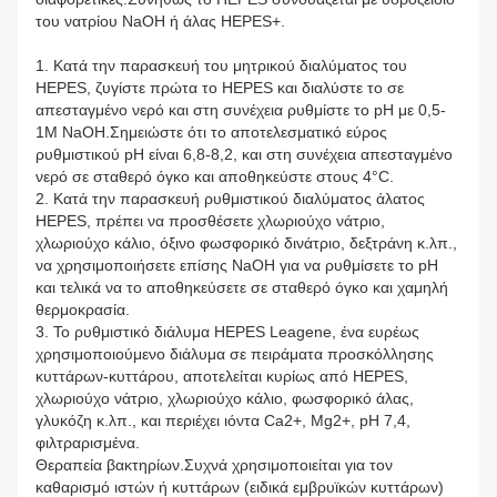
του νατρίου NaOH ή άλας HEPES+.
1. Κατά την παρασκευή του μητρικού διαλύματος του
HEPES, ζυγίστε πρώτα το HEPES και διαλύστε το σε
απεσταγμένο νερό και στη συνέχεια ρυθμίστε το pH με 0,5-
1M NaOH.Σημειώστε ότι το αποτελεσματικό εύρος
ρυθμιστικού pH είναι 6,8-8,2, και στη συνέχεια απεσταγμένο
νερό σε σταθερό όγκο και αποθηκεύστε στους 4°C.
2. Κατά την παρασκευή ρυθμιστικού διαλύματος άλατος
HEPES, πρέπει να προσθέσετε χλωριούχο νάτριο,
χλωριούχο κάλιο, όξινο φωσφορικό δινάτριο, δεξτράνη κ.λπ.,
να χρησιμοποιήσετε επίσης NaOH για να ρυθμίσετε το pH
και τελικά να το αποθηκεύσετε σε σταθερό όγκο και χαμηλή
θερμοκρασία.
3. Το ρυθμιστικό διάλυμα HEPES Leagene, ένα ευρέως
χρησιμοποιούμενο διάλυμα σε πειράματα προσκόλλησης
κυττάρων-κυττάρου, αποτελείται κυρίως από HEPES,
χλωριούχο νάτριο, χλωριούχο κάλιο, φωσφορικό άλας,
γλυκόζη κ.λπ., και περιέχει ιόντα Ca2+, Mg2+, pH 7,4,
φιλτραρισμένα.
Θεραπεία βακτηρίων.Συχνά χρησιμοποιείται για τον
καθαρισμό ιστών ή κυττάρων (ειδικά εμβρυϊκών κυττάρων)