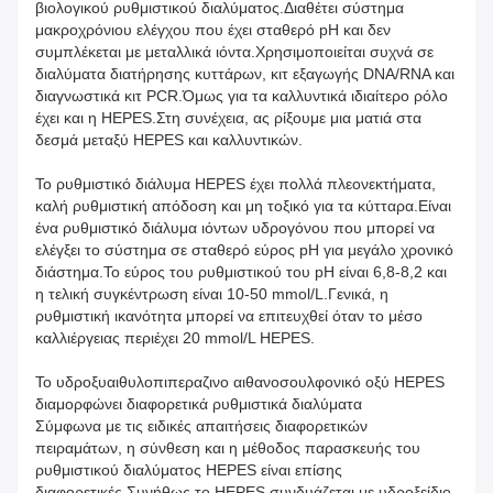
βιολογικού ρυθμιστικού διαλύματος.Διαθέτει σύστημα
μακροχρόνιου ελέγχου που έχει σταθερό pH και δεν
συμπλέκεται με μεταλλικά ιόντα.Χρησιμοποιείται συχνά σε
διαλύματα διατήρησης κυττάρων, κιτ εξαγωγής DNA/RNA και
διαγνωστικά κιτ PCR.Όμως για τα καλλυντικά ιδιαίτερο ρόλο
έχει και η HEPES.Στη συνέχεια, ας ρίξουμε μια ματιά στα
δεσμά μεταξύ HEPES και καλλυντικών.
Το ρυθμιστικό διάλυμα HEPES έχει πολλά πλεονεκτήματα,
καλή ρυθμιστική απόδοση και μη τοξικό για τα κύτταρα.Είναι
ένα ρυθμιστικό διάλυμα ιόντων υδρογόνου που μπορεί να
ελέγξει το σύστημα σε σταθερό εύρος pH για μεγάλο χρονικό
διάστημα.Το εύρος του ρυθμιστικού του pH είναι 6,8-8,2 και
η τελική συγκέντρωση είναι 10-50 mmol/L.Γενικά, η
ρυθμιστική ικανότητα μπορεί να επιτευχθεί όταν το μέσο
καλλιέργειας περιέχει 20 mmol/L HEPES.
Το υδροξυαιθυλοπιπεραζινο αιθανοσουλφονικό οξύ HEPES
διαμορφώνει διαφορετικά ρυθμιστικά διαλύματα
Σύμφωνα με τις ειδικές απαιτήσεις διαφορετικών
πειραμάτων, η σύνθεση και η μέθοδος παρασκευής του
ρυθμιστικού διαλύματος HEPES είναι επίσης
διαφορετικές.Συνήθως το HEPES συνδυάζεται με υδροξείδιο