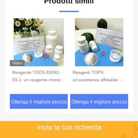
Prodotti simili
Video
so
Reagente TOOS 82692-
Reagenti TOPS:
Va
93-1: un reagente chimico
un'assistenza affidabile per
ap
chiave per un preciso
un rilevamento preciso
cr
di
monitoraggio della
40
zzo
Ottenga il migliore prezzo
Ottenga il migliore prezzo
Ot
glicemia
mi
gr
Invia la tua richiesta