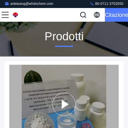
ankiwang@whdschem.com
86-0711-3702650
Citazion
Prodotti