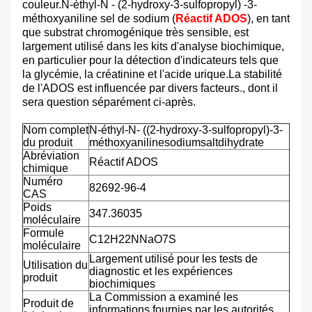
couleur.N-éthyl-N - (2-hydroxy-3-sulfopropyl) -3-
méthoxyaniline sel de sodium (
Réactif ADOS
), en tant
que substrat chromogénique très sensible, est
largement utilisé dans les kits d'analyse biochimique,
en particulier pour la détection d'indicateurs tels que
la glycémie, la créatinine et l'acide urique.La stabilité
de l'ADOS est influencée par divers facteurs., dont il
sera question séparément ci-après.
Nom complet
N-éthyl-N- ((2-hydroxy-3-sulfopropyl)-3-
du produit
méthoxyanilinesodiumsaltdihydrate
Abréviation
Réactif ADOS
chimique
Numéro
82692-96-4
CAS
Poids
347.36035
moléculaire
Formule
C12H22NNaO7S
moléculaire
Largement utilisé pour les tests de
Utilisation du
diagnostic et les expériences
produit
biochimiques
La Commission a examiné les
Produit de
informations fournies par les autorités