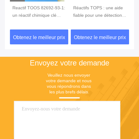
e
Reactif TOOS 82692-93-1:
Réactifs TOPS : une aide
Av
 la
un réactif chimique clé
fiable pour une détection
va
pour une surveillance
précise
su
s
précise de la glycémie
TO
ix
Obtenez le meilleur prix
Obtenez le meilleur prix
Ob
me
Envoyez votre demande
Veuillez nous envoyer 
votre demande et nous 
vous répondrons dans 
les plus brefs délais.