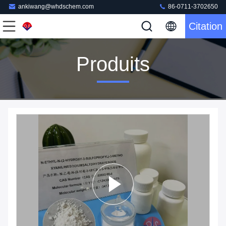
ankiwang@whdschem.com
86-0711-3702650
Citation
Produits