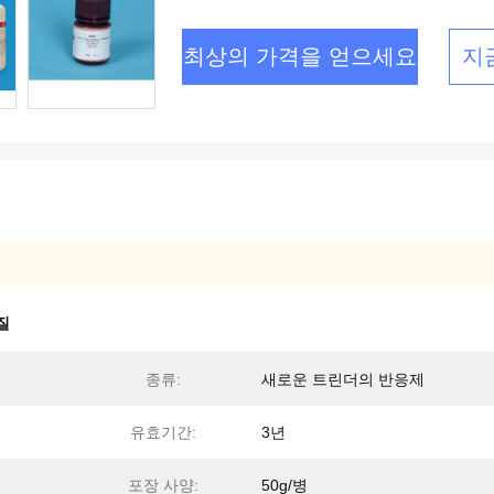
최상의 가격을 얻으세요
지
질
종류:
새로운 트린더의 반응제
유효기간:
3년
포장 사양:
50g/병