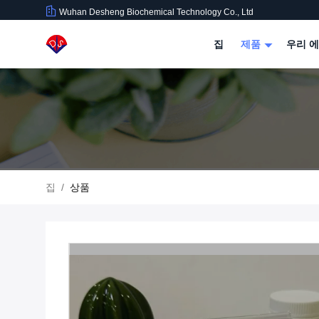
Wuhan Desheng Biochemical Technology Co., Ltd
집
제품
우리 에
집
/
상품