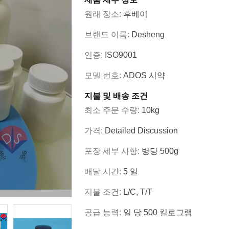
원래 장소:
후베이
브랜드 이름:
Desheng
인증:
ISO9001
모델 번호:
ADOS 시약
지불 및 배송 조건
최소 주문 수량:
10kg
가격:
Detailed Discussion
포장 세부 사항:
병당 500g
배달 시간:
5 일
지불 조건:
L/C, T/T
공급 능력:
일 당 500 킬로그램