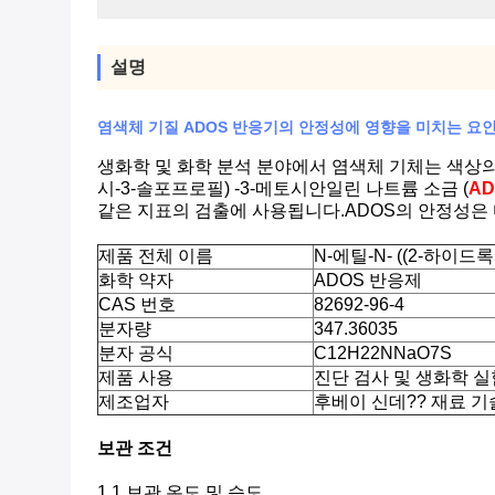
설명
염색체 기질 ADOS 반응기의 안정성에 영향을 미치는 요
생화학 및 화학 분석 분야에서 염색체 기체는 색상의
시-3-솔포프로필) -3-메토시안일린 나트륨 소금 (
A
같은 지표의 검출에 사용됩니다.ADOS의 안정성은 
제품 전체 이름
N-에틸-N- ((2-하
화학 약자
ADOS 반응제
CAS 번호
82692-96-4
분자량
347.36035
분자 공식
C12H22NNaO7S
제품 사용
진단 검사 및 생화학 
제조업자
후베이 신데?? 재료 기
보관 조건
1.1 보관 온도 및 습도