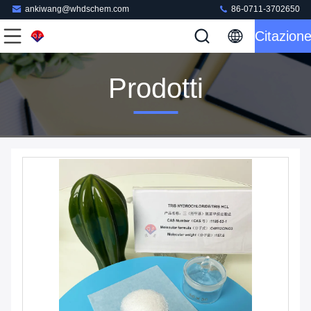
ankiwang@whdschem.com
86-0711-3702650
Citazion
Prodotti