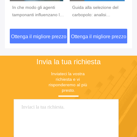
In che modo gli agenti
Guida alla selezione del
Bi
tamponanti influenzano le
carbopolo: analisi
st
reazioni degli anticorpi
completa delle
af
all'antigene?
caratteristiche dei diversi
ad
zzo
Ottenga il migliore prezzo
Ottenga il migliore prezzo
Ot
di
modelli e degli scenari di
es
applicazione
Invia la tua richiesta
Inviateci la vostra 
richiesta e vi 
risponderemo al più 
presto.