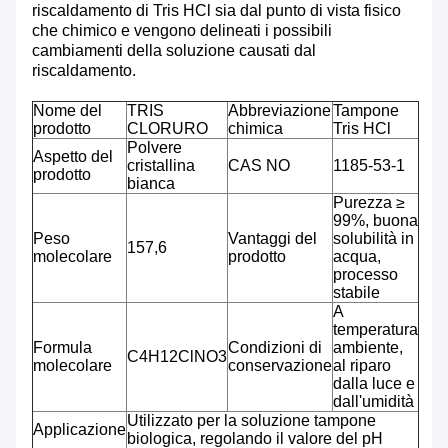
riscaldamento di Tris HCl sia dal punto di vista fisico
che chimico e vengono delineati i possibili
cambiamenti della soluzione causati dal
riscaldamento.
Nome del
TRIS
Abbreviazione
Tampone
prodotto
CLORURO
chimica
Tris HCl
Polvere
Aspetto del
cristallina
CAS NO
1185-53-1
prodotto
bianca
Purezza ≥
99%, buona
Peso
Vantaggi del
solubilità in
157,6
molecolare
prodotto
acqua,
processo
stabile
A
temperatura
Formula
Condizioni di
ambiente,
C4H12ClNO3
molecolare
conservazione
al riparo
dalla luce e
dall'umidità
Utilizzato per la soluzione tampone
Applicazione
biologica, regolando il valore del pH