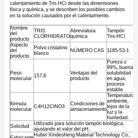
calentamiento de Tris HCl desde las dimensiones
física y química, y se describen los posibles cambios
en la solución causados ​​por el calentamiento.
Nombre
TRIS
Abreviatura
Tampón
del
CLORHIDRATO
química
Tris-HCl
producto
Aspecto
Polvo cristalino
del
NÚMERO CAS
1185-53-1
blanco
producto
Pureza ≥
99%, buena
Peso
Ventajas del
solubilidad
157,6
molecular
producto
en agua,
proceso
estable
Temperatura
ambiente,
fórmula
Condiciones de
C4H12ClNO3
lejos de la
molecular
almacenamiento
luz y la
humedad.
Utilizado para solución tampón biológica,
Solicitud
ajustando el valor del pH.
Hubei Xindesheng Material Technology Co.,
Fabricante