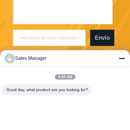
Envío
Sales Manager
6:54 AM
Wuhan Desheng Biochemical Technology
Good day, what product are you looking for?
Co., Ltd
ankiwang@whdschem.com
86-0711-3702650
El valle óptico C8-2-2 unió la
ciudad de la tecnología, zon