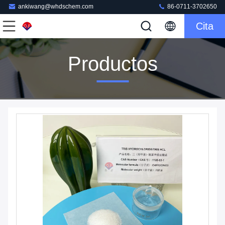
ankiwang@whdschem.com
86-0711-3702650
Cita
Productos