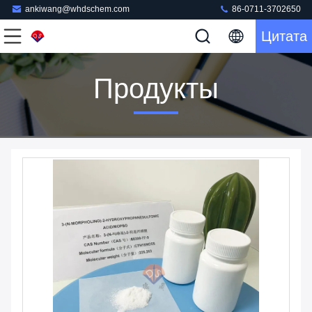
ankiwang@whdschem.com
86-0711-3702650
Цитата
Продукты