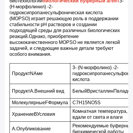
биотехнологий
биологический буферный агент
3-
(Н-морфолинил) -2-
гидроксипропанесульфоническая кислота
(MOPSO) играет решающую роль в поддержании
стабильности pH растворов и создании
подходящей среды для различных биологических
реакций.Однако, приобретение
высококачественного MOPSO не является легкой
задачей, и следующие важные детали требуют
особого внимания.
3- (N-морфолино) -2-
П
родукт
N
Аме
гидроксипропанесульфоно
кислота
Продукт
А.
Внешний вид
Белый
В
ристаллин
П
владел
Молекулярные
F
Формула
C7H15NO5S
Комнатная температура,
Хранение
В
Условия
вдали от света и влаги
Рекомендуемые буферные 
А.
Опубликование
биохимической работы