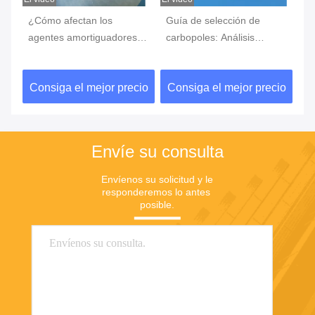
,
¿Cómo afectan los
Guía de selección de
Bi
agentes amortiguadores a
carbopoles: Análisis
es
n
las reacciones de los
exhaustivo de las
co
anticuerpos al antígeno?
características de los
fl
io
Consiga el mejor precio
Consiga el mejor precio
C
diferentes modelos y
ne
escenarios de aplicación
ex
Envíe su consulta
Envíenos su solicitud y le 
responderemos lo antes 
posible.