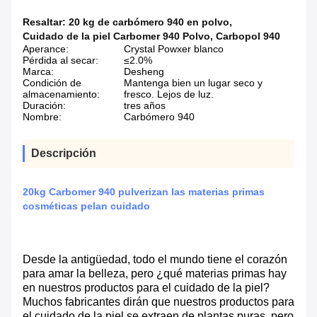
Resaltar:
20 kg de carbómero 940 en polvo
,
Cuidado de la piel Carbomer 940 Polvo
,
Carbopol 940
Aperance:
Crystal Powxer blanco
Pérdida al secar:
≤2.0%
Marca:
Desheng
Condición de
Mantenga bien un lugar seco y
almacenamiento:
fresco. Lejos de luz.
Duración:
tres años
Nombre:
Carbómero 940
Descripción
20kg Carbomer 940 pulverizan las materias primas
cosméticas pelan cuidado
Desde la antigüedad, todo el mundo tiene el corazón
para amar la belleza, pero ¿qué materias primas hay
en nuestros productos para el cuidado de la piel?
Muchos fabricantes dirán que nuestros productos para
el cuidado de la piel se extraen de plantas puras, pero