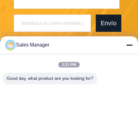
Envío
Sales Manager
3:21 PM
Wuhan Desheng Biochemical Technology
Good day, what product are you looking for?
Co., Ltd
ankiwang@whdschem.com
86-0711-3702650
El valle óptico C8-2-2 unió la
ciudad de la tecnología, zon
a del desarrollo de Gedian,
ciudad de Ezhou. Provincia
de Hubei, China