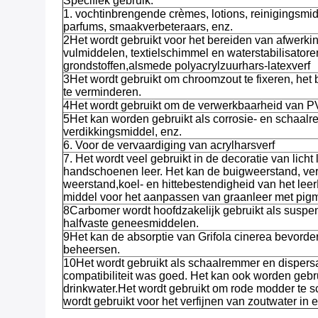
Specifiek gebruik:
1. vochtinbrengende crèmes, lotions, reinigingsmi
parfums, smaakverbeteraars, enz.
2Het wordt gebruikt voor het bereiden van afwerk
vulmiddelen, textielschimmel en waterstabilisato
grondstoffen,alsmede polyacrylzuurhars-latexverf
3Het wordt gebruikt om chroomzout te fixeren, het
te verminderen.
4Het wordt gebruikt om de verwerkbaarheid van PV
5Het kan worden gebruikt als corrosie- en schaalre
verdikkingsmiddel, enz.
6. Voor de vervaardiging van acrylharsverf
7. Het wordt veel gebruikt in de decoratie van licht 
handschoenen leer. Het kan de buigweerstand, ver
weerstand,koel- en hittebestendigheid van het leer
middel voor het aanpassen van graanleer met pig
8Carbomer wordt hoofdzakelijk gebruikt als suspensi
halfvaste geneesmiddelen.
9Het kan de absorptie van Grifola cinerea bevord
beheersen.
10Het wordt gebruikt als schaalremmer en dispersa
compatibiliteit was goed. Het kan ook worden gebr
drinkwater.Het wordt gebruikt om rode modder te s
wordt gebruikt voor het verfijnen van zoutwater in ee