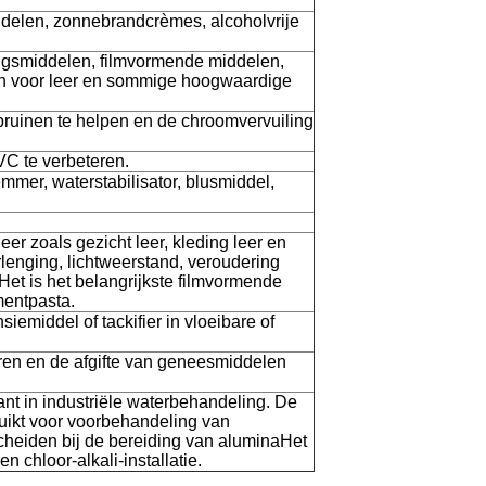
ddelen, zonnebrandcrèmes, alcoholvrije
ingsmiddelen, filmvormende middelen,
ren voor leer en sommige hoogwaardige
 bruinen te helpen en de chroomvervuiling
C te verbeteren.
mmer, waterstabilisator, blusmiddel,
leer zoals gezicht leer, kleding leer en
lenging, lichtweerstand, veroudering
Het is het belangrijkste filmvormende
mentpasta.
emiddel of tackifier in vloeibare of
eren en de afgifte van geneesmiddelen
nt in industriële waterbehandeling. De
uikt voor voorbehandeling van
cheiden bij de bereiding van aluminaHet
n chloor-alkali-installatie.