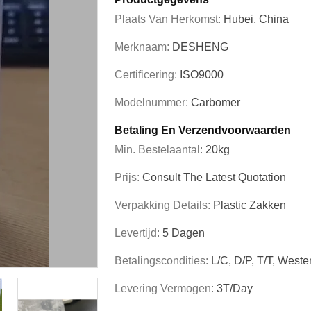
Plaats Van Herkomst:
Hubei, China
Merknaam:
DESHENG
Certificering:
ISO9000
Modelnummer:
Carbomer
Betaling En Verzendvoorwaarden
Min. Bestelaantal:
20kg
Prijs:
Consult The Latest Quotation
Verpakking Details:
Plastic Zakken
Levertijd:
5 Dagen
Betalingscondities:
L/C, D/P, T/T, West
Levering Vermogen:
3T/day