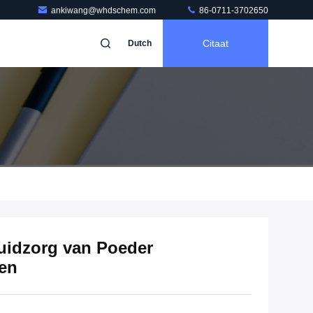
ankiwang@whdschem.com
86-0711-3702650
Citaat
Dutch
uidzorg van Poeder
en