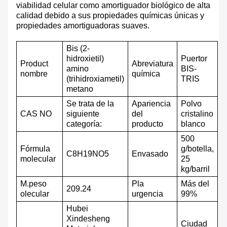
viabilidad celular como amortiguador biológico de alta
calidad debido a sus propiedades químicas únicas y
propiedades amortiguadoras suaves.
Bis (2-
hidroxietil)
Puertor
P
roduct
Abreviatura
amino
BIS-
nombre
química
(trihidroxiametil)
TRIS
metano
Se trata de la
Apariencia
Polvo
CAS NO
siguiente
del
cristalino
categoría:
producto
blanco
500
Fórmula
g/botella,
C8H19NO5
Envasado
molecular
25
kg/barril
M.
peso
P
la
Más del
209.24
olecular
urgencia
99%
Hubei
Xindesheng
Ciudad