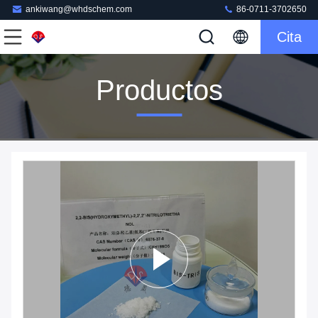
ankiwang@whdschem.com
86-0711-3702650
Cita
Productos