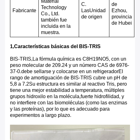
Material
C.
de
Technology
Fabricante
Las
Unidad
Ezhou,
Co., Ltd.
de origen
provincia
también fue
de Hubei
incluida en la
muestra.
1
,
Características básicas del BIS-TRIS
BIS-TRIS
,
La fórmula química es C8H19NO5, con un
peso molecular de 209.24 y un número CAS de 6976-
37-0.debe sellarse y colocarse en un refrigeradorEl
rango de amortiguación de BIS-TRIS cubre un pH de
5,8 a 7.2Su estructura es similar al reactivo Tris, pero
tiene una mejor estabilidad a temperatura, múltiples
grupos hidroxilo en la molécula,fuerte hidrofilidad, y
no interfiere con las biomoléculas (como las enzimas
y las proteínas), por lo que es adecuado para
experimentos a largo plazo.