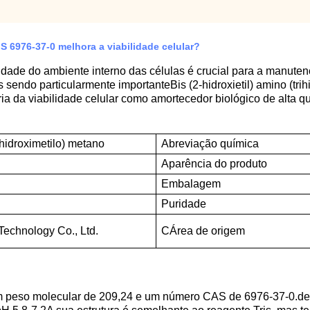
 6976-37-0 melhora a viabilidade celular?
idade do ambiente interno das células é crucial para a manute
 sendo particularmente importanteBis (2-hidroxietil) amino (tr
a da viabilidade celular como amortecedor biológico de alta q
rihidroximetilo) metano
Abreviação química
Aparência do produto
Embalagem
P
uridade
Technology Co., Ltd.
C
Área de origem
peso molecular de 209,24 e um número CAS de 6976-37-0.dev