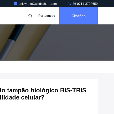
ankiwang@whdschem.com
86-0711-3702650
Citações
Portuguese
do tampão biológico BIS-TRIS
ilidade celular?