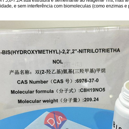
H 5,8-7.2A sua estrutura é semelhante ao reagente Tris, mas t
ofilidade, e sem interferência com biomoleculas (como enzimas e