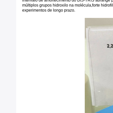
intervalo de amortecimento do BIS-TRIS abrange p
múltiplos grupos hidroxilo na molécula,forte hidr
experimentos de longo prazo.