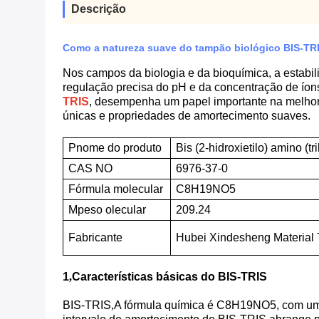
Descrição
Como a natureza suave do tampão biológico BIS-TRIS
Nos campos da biologia e da bioquímica, a estabil
regulação precisa do pH e da concentração de íons
TRIS
, desempenha um papel importante na melhori
únicas e propriedades de amortecimento suaves.
P
nome do produto
Bis (2-hidroxietilo) amino (t
CAS NO
6976-37-0
Fórmula molecular
C8H19NO5
M
peso olecular
209.24
Fabricante
Hubei Xindesheng Material 
1
,
Características básicas do BIS-TRIS
BIS-TRIS
,
A fórmula química é C8H19NO5, com um 