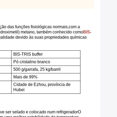
nção das funções fisiológicas normais,com a
ihidroximetil) metano, também conhecido como
BIS-
ualidade devido às suas propriedades químicas
BIS-TRIS buffer
Pó cristalino branco
500 g/garrafa, 25 kg/barril
Mais de 99%
Cidade de Ezhou, província de
Hubei
e ser selado e colocado num refrigeradorO