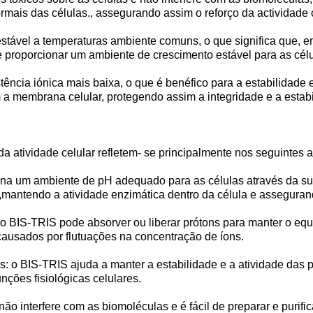
ormais das células., assegurando assim o reforço da actividade c
estável a temperaturas ambiente comuns, o que significa que, 
proporcionar um ambiente de crescimento estável para as célu
tência iónica mais baixa, o que é benéfico para a estabilidade
om a membrana celular, protegendo assim a integridade e a estab
da atividade celular refletem- se principalmente nos seguintes 
ona um ambiente de pH adequado para as células através da su
,mantendo a atividade enzimática dentro da célula e asseguran
 o BIS-TRIS pode absorver ou liberar prótons para manter o equil
 causados por flutuações na concentração de íons.
as: o BIS-TRIS ajuda a manter a estabilidade e a atividade da
nções fisiológicas celulares.
o interfere com as biomoléculas e é fácil de preparar e purifi