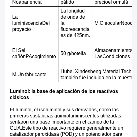
No
apariencia
pálido
precio
el ormulá
La longitud
La
de onda de
luminiscencia
D
el
la
M.
Oleocular
No
och
proyecto
fluorescencia
es de 425nm.
El S
el
Almacenamiento
C.
50 g/botella
cañón
P
Acogimiento
Las
Condiciones
Hubei Xindesheng Material Technol
M.
Un fabricante
también fue incluida en la muestra.
Luminol: la base de aplicación de los reactivos
clásicos
El luminol, el isoluminol y sus derivados, como las
primeras sustancias quimioluminiscentes utilizadas,
sentaron una base importante en el campo de la
CLIA.Este tipo de reactivo requiere generalmente un
catalizador peroxidasa (POD) y un potenciador para