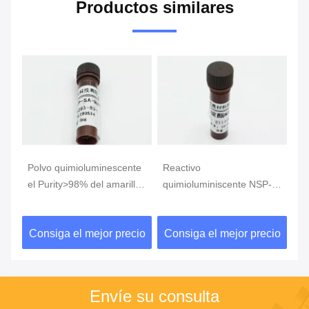
Productos similares
te
Polvo quimioluminescente
Reactivo
Re
ME-
el Purity>98% del amarillo
quimioluminiscente NSP-
qu
el reactivo NSP-SA-NHS
SA CAS 211106-69-3
D
CAS199293-83-9
Polvo o sólido amarillo
64
io
Consiga el mejor precio
Consiga el mejor precio
C
P
Envíe su consulta