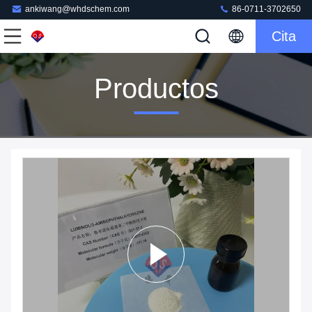
ankiwang@whdschem.com
86-0711-3702650
Cita
Productos