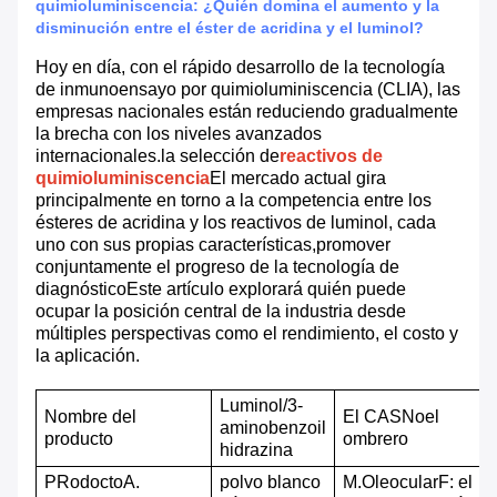
quimioluminiscencia: ¿Quién domina el aumento y la
disminución entre el éster de acridina y el luminol?
Hoy en día, con el rápido desarrollo de la tecnología
de inmunoensayo por quimioluminiscencia (CLIA), las
empresas nacionales están reduciendo gradualmente
la brecha con los niveles avanzados
internacionales.la selección de
reactivos de
quimioluminiscencia
El mercado actual gira
principalmente en torno a la competencia entre los
ésteres de acridina y los reactivos de luminol, cada
uno con sus propias características,promover
conjuntamente el progreso de la tecnología de
diagnósticoEste artículo explorará quién puede
ocupar la posición central de la industria desde
múltiples perspectivas como el rendimiento, el costo y
la aplicación.
Luminol/3-
Nombre del
El CAS
No
el
aminobenzoil
producto
ombrero
hidrazina
P
Rodocto
A.
polvo blanco
M.
Oleocular
F: el