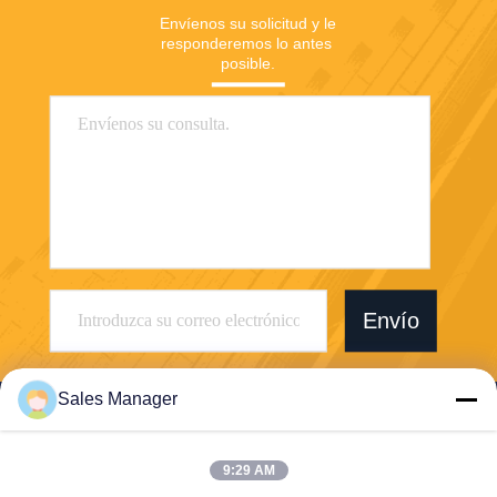
Envíenos su solicitud y le 
responderemos lo antes 
posible.
Envío
Sales Manager
9:29 AM