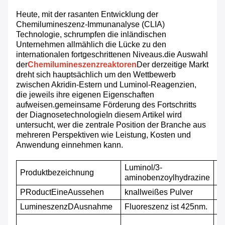
Heute, mit der rasanten Entwicklung der
Chemilumineszenz-Immunanalyse (CLIA)
Technologie, schrumpfen die inländischen
Unternehmen allmählich die Lücke zu den
internationalen fortgeschrittenen Niveaus.die Auswahl
der
Chemilumineszenzreaktoren
Der derzeitige Markt
dreht sich hauptsächlich um den Wettbewerb
zwischen Akridin-Estern und Luminol-Reagenzien,
die jeweils ihre eigenen Eigenschaften
aufweisen.gemeinsame Förderung des Fortschritts
der DiagnosetechnologieIn diesem Artikel wird
untersucht, wer die zentrale Position der Branche aus
mehreren Perspektiven wie Leistung, Kosten und
Anwendung einnehmen kann.
Luminol/3-
Produktbezeichnung
C
aminobenzoylhydrazine
P
Roduct
Eine
Aussehen
knallweißes Pulver
M
Lumi­neszenz
D
Ausnahme
Fluoreszenz ist 425nm.
M