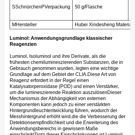
S
Schnürchen
P
Verpackung
50 g/Flasche
A
M
Hersteller
Hubei Xindesheng Material 
Luminol: Anwendungsgrundlage klassischer
Reagenzien
Luminol, Isoluminol und ihre Derivate, als die
frühesten chemilumineszierenden Substanzen, die in
Gebrauch genommen wurden, legten eine wichtige
Grundlage auf dem Gebiet der CLIA.Diese Art von
Reagenz erfordert in der Regel einen
Katalysatorperoxidase (POD) und einen Verstärker,
um die lumineszierende Reaktion auszulösenDieser
Mechanismus der Abhängigkeit von externen
Komponenten kann jedoch zu einer verstärkten
Hintergrundleuchtentwicklung führen, wodurch der
Messhintergrund erhöht wird.die die Verbesserung der
Detektionsempfindlichkeit und die Erweiterung des
Anwendungsbereichs in gewissem Maße
einschränktTrotz dieser Einschränkungen ist Luminol