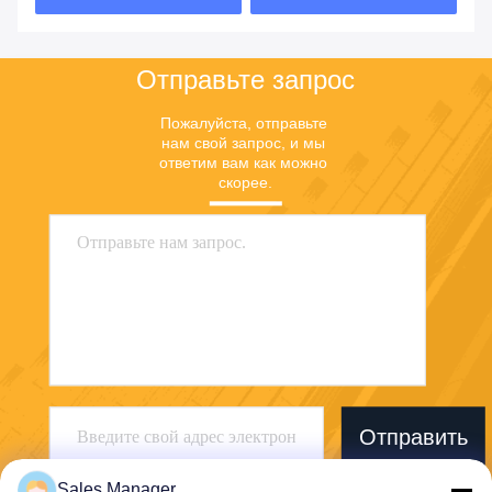
цену
цену
Отправьте запрос
Пожалуйста, отправьте 
нам свой запрос, и мы 
ответим вам как можно 
скорее.
Отправить
Sales Manager