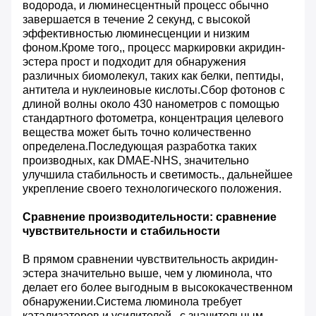
водорода, и люминесцентный процесс обычно
завершается в течение 2 секунд, с высокой
эффективностью люминесценции и низким
фоном.Кроме того,, процесс маркировки акридин-
эстера прост и подходит для обнаружения
различных биомолекул, таких как белки, пептиды,
антитела и нуклеиновые кислоты.Сбор фотонов с
длиной волны около 430 нанометров с помощью
стандартного фотометра, концентрация целевого
вещества может быть точно количественно
определена.Последующая разработка таких
производных, как DMAE-NHS, значительно
улучшила стабильность и светимость., дальнейшее
укрепление своего технологического положения.
Сравнение производительности: сравнение
чувствительности и стабильности
В прямом сравнении чувствительность акридин-
эстера значительно выше, чем у люминола, что
делает его более выгодным в высококачественном
обнаружении.Система люминола требует
катализаторов и усилителей., с значительным