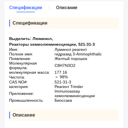
Спецификации
Описание
Спецификации
Выделить:
Люминол
,
Реакторы химиолюминесценции
,
521-31-3
Имя:
Луминол реагент
Полное имя:
гидразид 3-Aminophthalic
Появление:
Желтый порошок
Молекулярная
C8H7N3O2
формула:
молекулярная масса:
177.16
＞ 98%
Чистота:
CAS NO#:
521-31-3
категория:
Реагент Trinder
Immunoassay
Приложение:
хемолюминесценции
Промышленность:
Биоссака
Описание