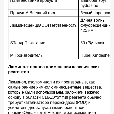
Наименование продукта
aminobenzoyl
hydrazine
П
родукт
А.
Внешний вид
белый порошок
Длина волны
Люминесценция
D
Ответственность
флуоресценции
425 нм.
S
Тандр
П
сжигание
50 г/бутылка
М
Производитель
Hubei Xindesheng 
Люминол: основа применения классических
реагентов
Люминол, изолюминол и их производные, как
самые ранние химиолюминесцентные вещества,
которые были использованы, заложили важную
основу в области CLIA.Этот тип реагента обычно
требует катализатора пероксидазы (POD) и
усилителя для запуска люминесцентной
реакцииОднако этот механизм зависимости от