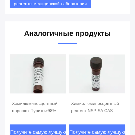
реагенты медицинской лаборатории
Аналогичные продукты
Химиолюминесцентный
Химилюминесцентный
Х
реагент NSP-SA CAS
реагент NSP-DMAE-NHS
р
211106-69-3 Желтый
CAS194357-64-7 Желтый
11
3-
порошок или твердый
порошок Чистота ≥98%
по
шую
Получите самую лучшую
Получите самую лучшую
По
материал